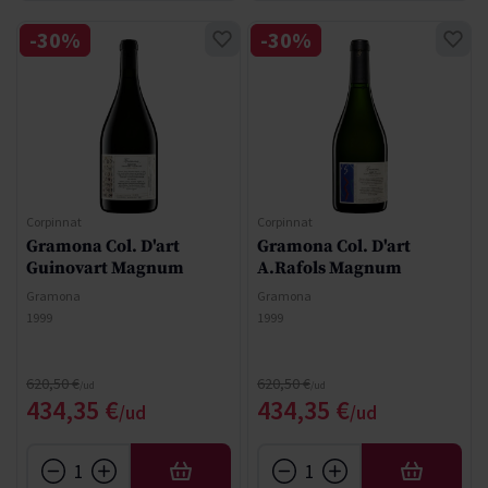
-30%
-30%
Corpinnat
Corpinnat
Gramona Col. D'art
Gramona Col. D'art
Guinovart Magnum
A.Rafols Magnum
Gramona
Gramona
1999
1999
Regular Price
Regular Price
620,50 €
620,50 €
Special Price
Special Price
434,35 €
434,35 €
AFEGIR
AFEGIR