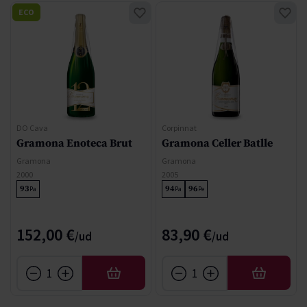
ECO
DO Cava
Corpinnat
Gramona Enoteca Brut
Gramona Celler Batlle
Gramona
Gramona
2000
2005
93
94
96
Pa
Pa
Pe
152,00 €
83,90 €
AFEGIR
AFEGIR