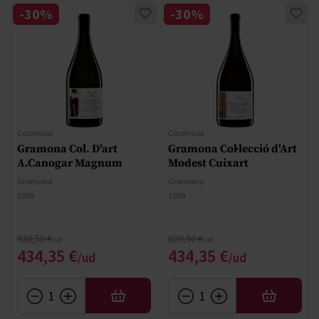
-30%
-30%
Corpinnat
Corpinnat
Gramona Col. D'art
Gramona Col·lecció d'Art
A.Canogar Magnum
Modest Cuixart
Gramona
Gramona
1999
1999
Regular Price
Regular Price
620,50 €
620,50 €
Special Price
Special Price
434,35 €
434,35 €
AFEGIR
AFEGIR