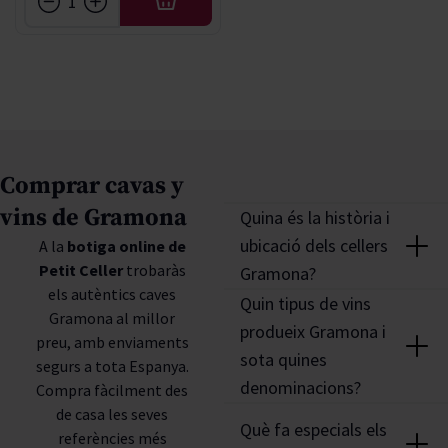
AFEGIR
Comprar cavas y
vins de Gramona
Quina és la història i
ubicació dels cellers
A la
botiga online de
Petit Celler
trobaràs
Gramona?
els autèntics caves
Amb més de 150 anys de
Quin tipus de vins
Gramona al millor
tradició familiar (des de
produeix Gramona i
preu, amb enviaments
1850), Gramona s'ha
sota quines
segurs a tota Espanya.
consolidat com un dels
denominacions?
Compra fàcilment des
cellers més emblemàtics
de casa les seves
Gramona és mundialment
del
Penedès
. Situat a Sant
Què fa especials els
referències més
reconeguda pels seus
Sadurní d'Anoia, al cor de