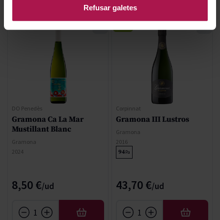
Refusar galetes
ECO
DO Penedès
Corpinnat
Gramona Ca La Mar
Gramona III Lustros
Mustillant Blanc
Gramona
Gramona
2016
2024
94
Pa
8,50 €
43,70 €
AFEGIR
AFEGIR