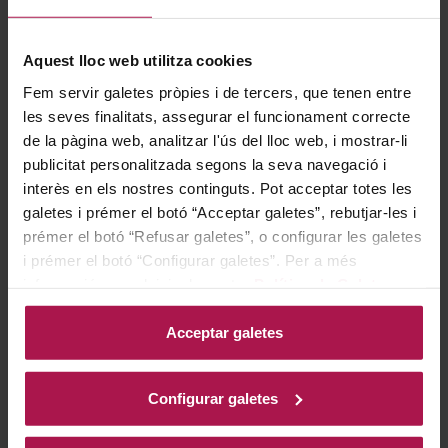
ECO
Aquest lloc web utilitza cookies
Fem servir galetes pròpies i de tercers, que tenen entre
les seves finalitats, assegurar el funcionament correcte
de la pàgina web, analitzar l'ús del lloc web, i mostrar-li
publicitat personalitzada segons la seva navegació i
interès en els nostres continguts. Pot acceptar totes les
galetes i prémer el botó “Acceptar galetes”, rebutjar-les i
Corpinnat
DO Penedès
prémer el botó “Refusar galetes”, o configurar les galetes
Gramona Imperial Brut
Gramona Vi De Glass
i prémer el botó “Configurar galetes”. Per a més
Gran Reserva
Riesling 37.5cl
informació, accedeixi a la nostra
Política de Galetes
.
Gramona
Gramona
2019
2023
93
94
Pa
Pe
Acceptar galetes
29,10 €
21,30 €
Configurar galetes
AFEGIR
AFEGIR