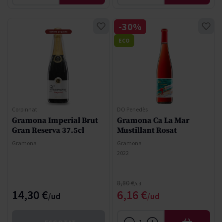
-30%
ECO
Corpinnat
DO Penedès
Gramona Imperial Brut
Gramona Ca La Mar
Gran Reserva 37.5cl
Mustillant Rosat
Gramona
Gramona
2022
Regular Price
8,80 €
Special Price
14,30 €
6,16 €