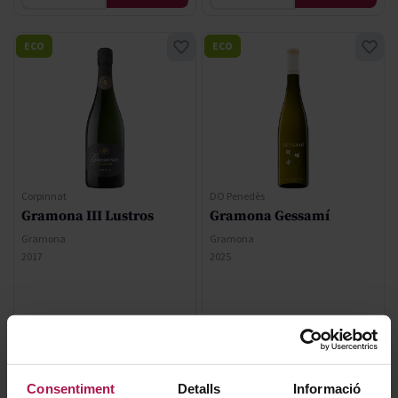
ECO
ECO
Corpinnat
DO Penedès
Gramona III Lustros
Gramona Gessamí
Gramona
Gramona
2017
2025
43,70 €
13,30 €
Consentiment
Detalls
Informació
AFEGIR
AFEGIR