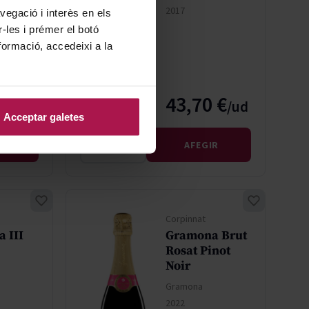
2017
vegació i interès en els
r-les i prémer el botó
formació, accedeixi a la
ice
l Price
 €
43,70 €
Acceptar galetes
IR
AFEGIR
Corpinnat
 III
Gramona Brut
Rosat Pinot
Noir
Gramona
2022