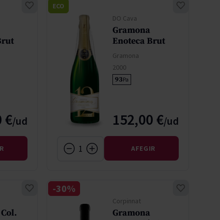
ECO
DO Cava
Gramona
Brut
Enoteca Brut
Gramona
2000
93
Pa
 €
152,00 €
IR
AFEGIR
-30%
Corpinnat
Col.
Gramona