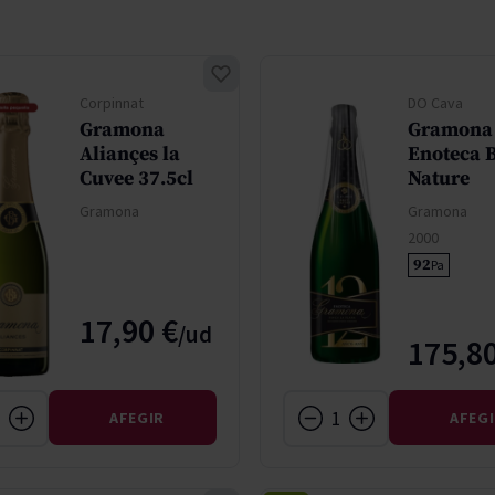
don
French Bloom
Pago del Cielo
entials
Valduero
Corpinnat
DO Cava
Gramona
Gramona
Aliançes la
Enoteca 
Cuvee 37.5cl
Nature
Gramona
Gramona
2000
92
Pa
17,90 €
175,80
AFEGIR
AFEG