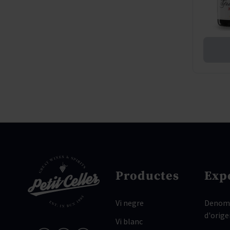
Productes
Exp
Vi negre
Denomi
d'orige
Vi blanc