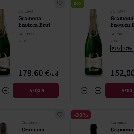
ECO
DO Cava
DO Cava
Gramona
Gramona
Enoteca Brut
Enoteca 
Gramona
Gramona
2004
2001
93
97
Pa
Pe
179,60 €
152,00
AFEGIR
AFEG
-30%
Corpinnat
Corpinnat
Gramona
Gramona 