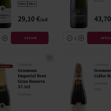
93
94
Pa
Pe
29,10 €
43,70
AFEGIR
AFEG
Corpinnat
Corpinnat
Gramona
Gramon
Imperial Brut
Celler B
Gran Reserva
Gramona
37.5cl
2014
Gramona