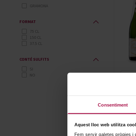
GRAMONA
FORMAT
75 CL
150 CL
37.5 CL
CONTÉ SULFITS
SI
NO
-30%
Consentiment
Aquest lloc web utilitza coo
Fem servir galetes pròpies i 