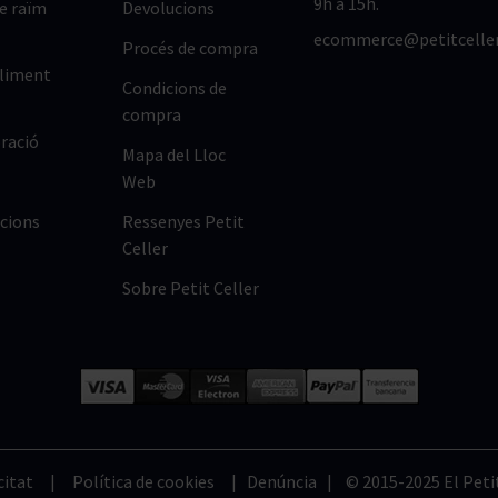
9h a 15h.
de raïm
Devolucions
ecommerce@petitcelle
Procés de compra
lliment
Condicions de
compra
ració
Mapa del Lloc
Web
cions
Ressenyes Petit
Celler
Sobre Petit Celler
citat
|
Política de cookies
|
Denúncia
| © 2015-2025 El Petit 