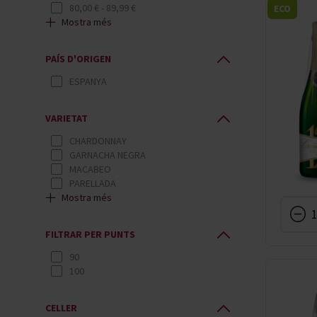
80,00 €
-
89,99 €
ECO
Mostra més
150,00 €
-
159,99 €
170,00 €
-
179,99 €
430,00 €
I SUPERIOR
PAÍS D'ORIGEN
ESPANYA
VARIETAT
CHARDONNAY
GARNACHA NEGRA
MACABEO
PARELLADA
Mostra més
PINOT NOIR
XAREL·LO
FILTRAR PER PUNTS
90
100
CELLER