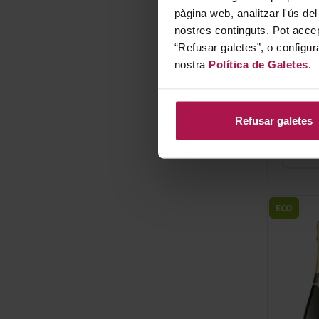
pàgina web, analitzar l'ús del
nostres continguts. Pot accep
“Refusar galetes”, o configur
nostra
Política de Galetes
.
Refusar galetes
ECO