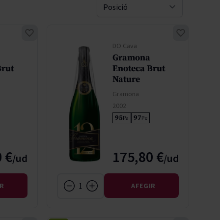
Pascal Jolivet
Sort By
Vega Sicilia
DO Cava
Gramona
Brut
Enoteca Brut
Nature
Gramona
2002
95
97
Pa
Pe
 €
175,80 €
IR
AFEGIR