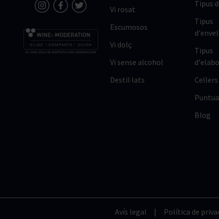
Tipus 
Vi rosat
Tipus
Escumosos
d'enve
Vi dolç
Tipus
Vi sense alcohol
d'elabo
Destil·lats
Cellers
Puntua
Blog
Avís legal
|
Política de priva