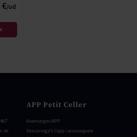
 €
IR
APP Petit Celler
 467
Avantatges APP
c: de
Descarrega’t l’app i aconsegueix