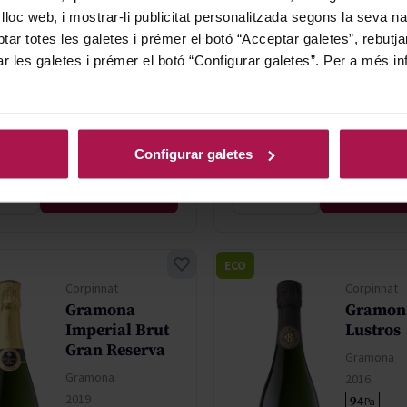
Gramona
Gramona
 lloc web, i mostrar-li publicitat personalitzada segons la seva na
1999
1999
tar totes les galetes i prémer el botó “Acceptar galetes”, rebutja
ar les galetes i prémer el botó “Configurar galetes”. Per a més in
Regular Price
Regular Pr
620,50 €
620,50 €
Special Price
Specia
434,35 €
434,35
Configurar galetes
AFEGIR
AFEG
ECO
Corpinnat
Corpinnat
Gramona
Gramona
Imperial Brut
Lustros
Gran Reserva
Gramona
Gramona
2016
2019
94
Pa