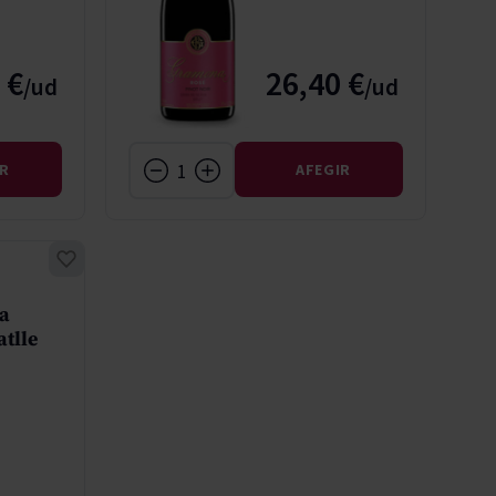
 €
26,40 €
IR
AFEGIR
a
atlle