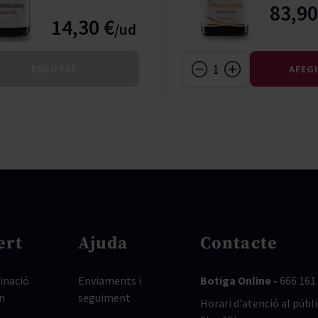
83,90
14,30 €
ESGOTAT
AFEG
ert
Ajuda
Contacte
nació
Enviaments i
Botiga Online -
666 161
n
seguiment
Horari d'atenció al públi