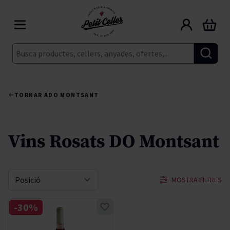
Skip to Content
Cart
Cerca
TORNAR A
DO MONTSANT
Vins Rosats DO Montsant
MOSTRA FILTRES
Sort By
-30%