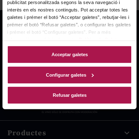
publicitat personalitzada segons la seva navegació i
interès en els nostres continguts. Pot acceptar totes les
galetes i prémer el botó “Acceptar galetes”, rebutjar-les i
prémer el botó “Refusar galetes”, o configurar les galetes
i prémer el botó “Configurar galetes”. Per a més
informació, accedeixi a la nostra
Política de Galetes
.
Acceptar galetes
Configurar galetes
Refusar galetes
Productes