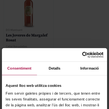
DO Montsant
Les Joveres de Margalef
Rosat
Celler Ronadelles
2022
Regular Price
21,00 €
Consentiment
Detalls
Informació
Special Price
14,70 €
Aquest lloc web utilitza cookies
AFEGIR
Fem servir galetes pròpies i de tercers, que tenen entre
les seves finalitats, assegurar el funcionament correcte
de la pàgina web, analitzar l'ús del lloc web, i mostrar-li