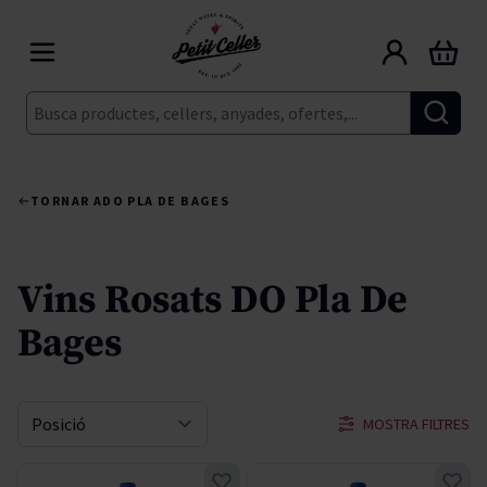
Skip to Content
Cart
Cerca
TORNAR A
DO PLA DE BAGES
Vins Rosats DO Pla De
Bages
MOSTRA FILTRES
Sort By