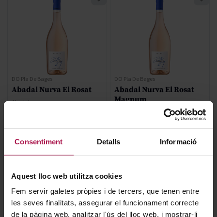
DO Pla De Bages
DO Pla De Bages
Abadal Nurva El Rosat
Abadal Nurva El Rosat
Magnum
Abadal
2025
Abadal
2024
90
Pe
90
Pe
Consentiment
Detalls
Informació
11,95 €
24,85 €
Aquest lloc web utilitza cookies
AFEGIR
AFEGIR
Fem servir galetes pròpies i de tercers, que tenen entre
les seves finalitats, assegurar el funcionament correcte
de la pàgina web, analitzar l'ús del lloc web, i mostrar-li