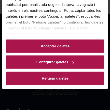
publicitat personalitzada segons la seva navegació i
interès en els nostres continguts. Pot acceptar totes les
galetes i prémer el botó “Acceptar galetes”, rebutjar-les i
prémer el botó “Refusar galetes”, o configurar les galetes
i prémer el botó “Configurar galetes”. Per a més
informació, accedeixi a la nostra
Política de Galetes
.
Acceptar galetes
Configurar galetes
Refusar galetes