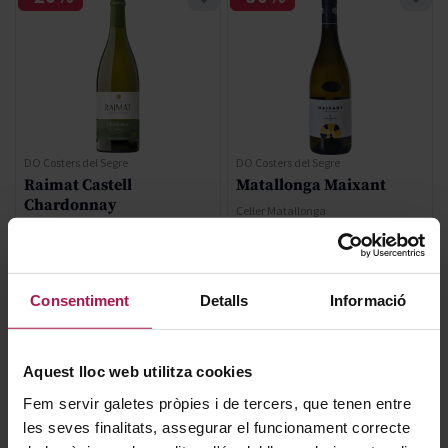
DO Costers del Segre
DO Costers del Segre
Raimat Castell
Matallonga Maixant
Chardonnay
Celler Matallonga
Raimat
2023
2025
Consentiment
Detalls
Informació
Regular Price
Regular Price
7,32 €
13,25 €
Special Price
Special Price
5,86 €
9,28 €
Aquest lloc web utilitza cookies
AFEGIR
AFEGIR
Fem servir galetes pròpies i de tercers, que tenen entre
les seves finalitats, assegurar el funcionament correcte