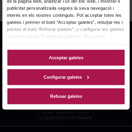
de la pàgina web, analitzar l'ús del lloc web, i mostrar-li
publicitat personalitzada segons la seva navegació i
interès en els nostres continguts. Pot acceptar totes les
galetes i prémer el botó “Acceptar galetes”, rebutjar-les i
prémer el botó “Refusar galetes”, o configurar les galetes
i prémer el botó “Configurar galetes”. Per a més
informació, accedeixi a la nostra
Política de Galetes
.
Acceptar galetes
Configurar galetes
Refusar galetes