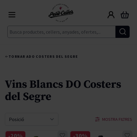
Skip to Content
Cart
Cerca
TORNAR A
DO COSTERS DEL SEGRE
Vins Blancs DO Costers
del Segre
MOSTRA FILTRES
Sort By
-20%
-30%