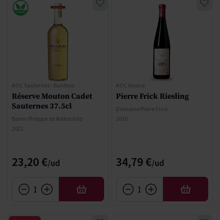
AOC Sauternes - Burdeos
AOC Alsace
Réserve Mouton Cadet
Pierre Frick Riesling
Sauternes 37.5cl
Domaine Pierre Frick
Baron Philippe de Rothschild
2020
2022
23,20 €
34,79 €
AFEGIR
AFEGIR