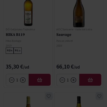
DO Getariako Txakolina
AOC Sancerre - Valle del Loira
HIKA B119
Sauvage
Hika Bodega
Pascal Jolivet
2019
2025
92
91
Pe
Ja
35,30 €
66,10 €
AFEGIR
AFEGIR