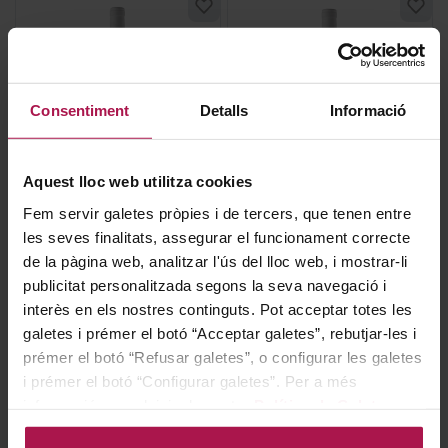
Consentiment
Detalls
Informació
DO Penedès
DO Penedès
Aquest lloc web utilitza cookies
Sotavent Magnum
Sotavent
Fem servir galetes pròpies i de tercers, que tenen entre
Joan Sardà
Joan Sardà
les seves finalitats, assegurar el funcionament correcte
2025
2024
de la pàgina web, analitzar l'ús del lloc web, i mostrar-li
publicitat personalitzada segons la seva navegació i
interès en els nostres continguts. Pot acceptar totes les
23,70 €
11,85 €
galetes i prémer el botó “Acceptar galetes”, rebutjar-les i
prémer el botó “Refusar galetes”, o configurar les galetes
i prémer el botó “Configurar galetes”. Per a més
AFEGIR
AFEGIR
informació, accedeixi a la nostra
Política de Galetes
.