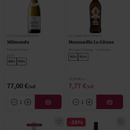
DO Conca de Barberà
DO Jerez-Xérès-Sherry
Milmanda
Manzanilla La Gitana
Familia Torres
Bodegas Hidalgo - La Gitana
2016
92
91
Pe
Wi
88
95
Pa
Pe
Regular Price
11,10 €
Special Price
77,00 €
7,77 €
AFEGIR
AFEGIR
-30%