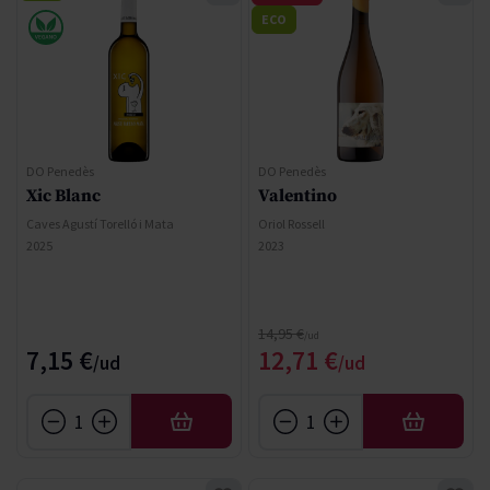
ECO
DO Penedès
DO Penedès
Xic Blanc
Valentino
Caves Agustí Torelló i Mata
Oriol Rossell
2025
2023
Regular Price
14,95 €
Special Price
7,15 €
12,71 €
AFEGIR
AFEGIR