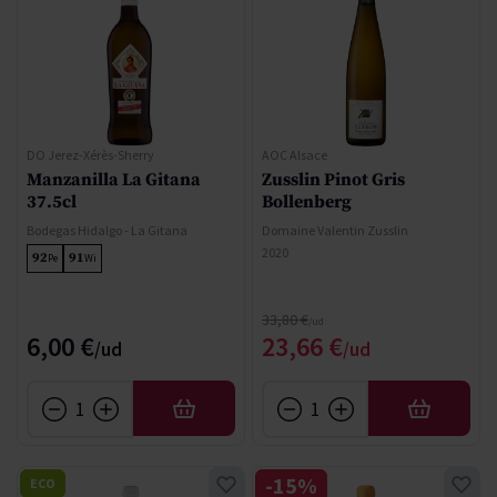
DO Jerez-Xérès-Sherry
AOC Alsace
Manzanilla La Gitana
Zusslin Pinot Gris
37.5cl
Bollenberg
Bodegas Hidalgo - La Gitana
Domaine Valentin Zusslin
2020
92
91
Pe
Wi
Regular Price
33,80 €
Special Price
6,00 €
23,66 €
AFEGIR
AFEGIR
-15%
ECO