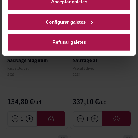
Acceptar galetes
Configurar galetes
Refusar galetes
AOC Sancerre - Valle del Loira
AOC Sancerre - Valle del Loira
Sauvage Magnum
Sauvage 3L
Pascal Jolivet
Pascal Jolivet
2023
2023
134,80 €
337,10 €
AFEGIR
AFEGIR