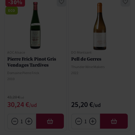
-30%
ECO
AOC Alsace
DO Montsant
Pierre Frick Pinot Gris
Pell de Gerres
Vendages Tardives
Thunder Wine Makers
Domaine Pierre Frick
2022
2010
Regular Price
43,20 €
Special Price
30,24 €
25,20 €
AFEGIR
AFEGIR