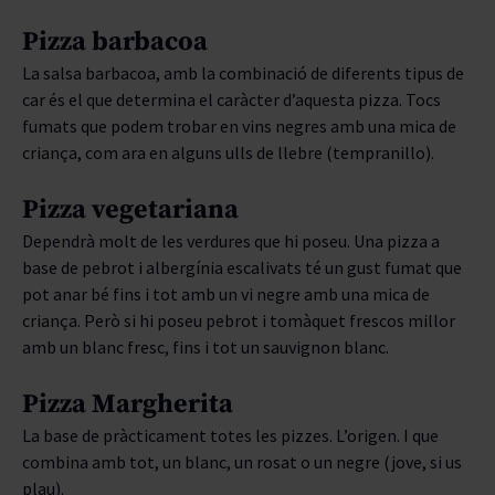
Pizza barbacoa
La salsa barbacoa, amb la combinació de diferents tipus de
car és el que determina el caràcter d’aquesta pizza. Tocs
fumats que podem trobar en vins negres amb una mica de
criança, com ara en alguns ulls de llebre (tempranillo).
Pizza vegetariana
Dependrà molt de les verdures que hi poseu. Una pizza a
base de pebrot i albergínia escalivats té un gust fumat que
pot anar bé fins i tot amb un vi negre amb una mica de
criança. Però si hi poseu pebrot i tomàquet frescos millor
amb un blanc fresc, fins i tot un sauvignon blanc.
Pizza Mar
gherita
La base de pràcticament totes les pizzes. L’origen. I que
combina amb tot, un blanc, un rosat o un negre (jove, si us
plau).