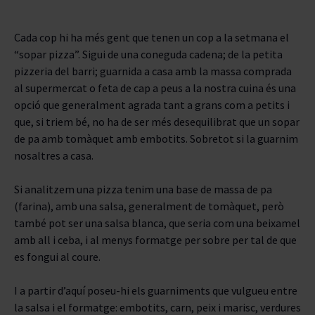
TIPUS
Cada cop hi ha més gent que tenen un cop a la setmana el
“sopar pizza”. Sigui de una coneguda cadena; de la petita
PUNTUACIÓ
pizzeria del barri; guarnida a casa amb la massa comprada
al supermercat o feta de cap a peus a la nostra cuina és una
ENVELLIMENT
opció que generalment agrada tant a grans com a petits i
que, si triem bé, no ha de ser més desequilibrat que un sopar
D.O.
de pa amb tomàquet amb embotits. Sobretot si la guarnim
nosaltres a casa.
CELLERS
Si analitzem una pizza tenim una base de massa de pa
(farina), amb una salsa, generalment de tomàquet, però
també pot ser una salsa blanca, que seria com una beixamel
amb all i ceba, i al menys formatge per sobre per tal de que
es fongui al coure.
I a partir d’aquí poseu-hi els guarniments que vulgueu entre
la salsa i el formatge: embotits, carn, peix i marisc, verdures