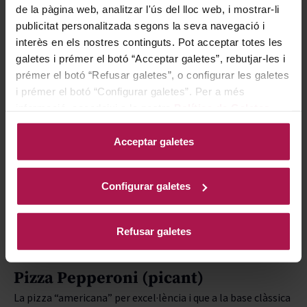
de la pàgina web, analitzar l'ús del lloc web, i mostrar-li
publicitat personalitzada segons la seva navegació i
interès en els nostres continguts. Pot acceptar totes les
AOC Beaujolais - Borgoña
galetes i prémer el botó “Acceptar galetes”, rebutjar-les i
Domaine Joubert
Beaujolais Nouveau
prémer el botó “Refusar galetes”, o configurar les galetes
i prémer el botó “Configurar galetes”. Per a més
Domaine Joubert
2022
informació, accedeixi a la nostra
Política de Galetes
.
Acceptar galetes
Regular Price
19,80 €
Special Price
13,86 €
Configurar galetes
AFEGIR
Refusar galetes
Pizza Pepperoni (picant)
La pizza “americana” per excel·lència i que a la base clàssica