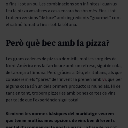
o fins i tot un ou. Les combinacions son infinites i quan us
feu la pizza vosaltres a casa encara ho són més. Fins i tot
trobem versions “de luxe” amb ingredients “gourmet” com
el salmó fumat o fins i tot la tòfona.
Però què bec amb la pizza?
Les grans cadenes de pizza a domicili, moltes sorgides de
Nord-Amèrica ens la fan beure amb un refresc, sigui de cola,
de taronja o llimona. Però gràcies a Déu, els italians, als que
considerem els “pares” de l’invent la prenen amb
vi
, que per
alguna cosa són un dels primers productors mundials. Hi de
tant en tant, trobem pizzeries amb bones cartes de vins
per tal de que l’experiència sigui total.
Si mirem les normes bàsiques del maridatge veurem
que tenim moltíssimes opcions de vins ben diferents
per tal d’acompanyar la nostra pizza.
La base de pa pot