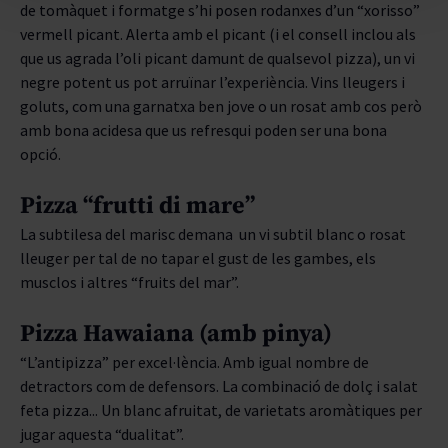
de tomàquet i formatge s’hi posen rodanxes d’un “xorisso”
vermell picant. Alerta amb el picant (i el consell inclou als
que us agrada l’oli picant damunt de qualsevol pizza), un vi
negre potent us pot arruïnar l’experiència. Vins lleugers i
goluts, com una garnatxa ben jove o un rosat amb cos però
amb bona acidesa que us refresqui poden ser una bona
opció.
Pizza “frutti di mare”
La subtilesa del marisc demana un vi subtil blanc o rosat
lleuger per tal de no tapar el gust de les gambes, els
musclos i altres “fruits del mar”.
Pizza Hawaiana (amb pinya)
“L’antipizza” per excel·lència. Amb igual nombre de
detractors com de defensors. La combinació de dolç i salat
feta pizza... Un blanc afruitat, de varietats aromàtiques per
jugar aquesta “dualitat”.