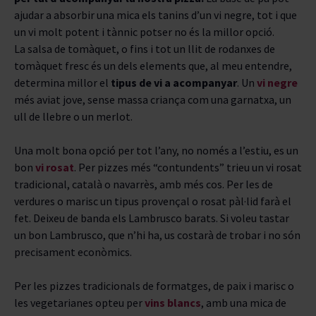
ajudar a absorbir una mica els tanins d’un vi negre, tot i que
un vi molt potent i tànnic potser no és la millor opció.
La salsa de tomàquet, o fins i tot un llit de rodanxes de
tomàquet fresc és un dels elements que, al meu entendre,
determina millor el
tipus de vi a acompanyar
. Un
vi negre
més aviat jove, sense massa criança com una garnatxa, un
ull de llebre o un merlot.
Una molt bona opció per tot l’any, no només a l’estiu, es un
bon
vi rosat
. Per pizzes més “contundents” trieu un vi rosat
tradicional, català o navarrès, amb més cos. Per les de
verdures o marisc un tipus provençal o rosat pàl·lid farà el
fet. Deixeu de banda els Lambrusco barats. Si voleu tastar
un bon Lambrusco, que n’hi ha, us costarà de trobar i no són
precisament econòmics.
Per les pizzes tradicionals de formatges, de paix i marisc o
les vegetarianes opteu per
vins blancs
, amb una mica de