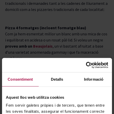
tradicionals i demanades tant a les cadenes de lliurament a
domicili com a les pizzeries tradicionals de cada localitat:
Pizza 4 formatges (incloent formatge blau)
Com ja hem esmentat millor un blanc amb una mica de cos
i equilibrat en acidesa o un rosat pàl·lid. Si voleu un negre
proveu amb un
Beaujolais
, un vi bastant afruitat a base
d’una varietat anomenada gammay i que fa maceració
carbònica.
Consentiment
Detalls
Informació
-30%
Aquest lloc web utilitza cookies
Fem servir galetes pròpies i de tercers, que tenen entre
les seves finalitats, assegurar el funcionament correcte