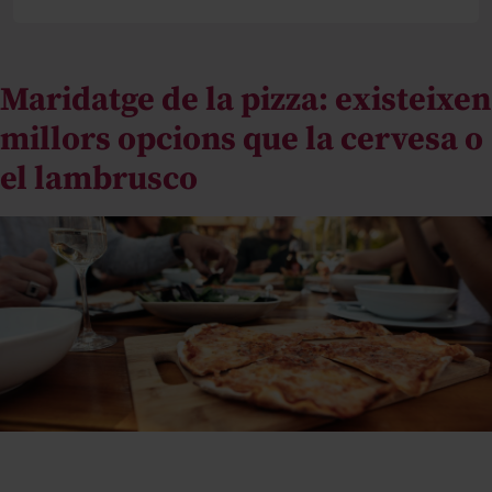
VINS
Maridatge de la pizza: existeixen
EXPERT
millors opcions que la cervesa o
el lambrusco
GASTRONOMIA
LIFESTYLE
COCTELERIA
ACTUALITAT
EXPERT
RAÏM