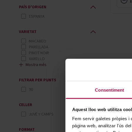
PAÍS D'ORIGEN
ESPANYA
VARIETAT
MACABEO
PARELLADA
PINOT NOIR
XAREL·LO
Mostra més
FILTRAR PER PUNTS
90
Consentiment
CELLER
Aquest lloc web utilitza coo
JUVÉ Y CAMPS
Fem servir galetes pròpies i 
pàgina web, analitzar l'ús del
FORMAT