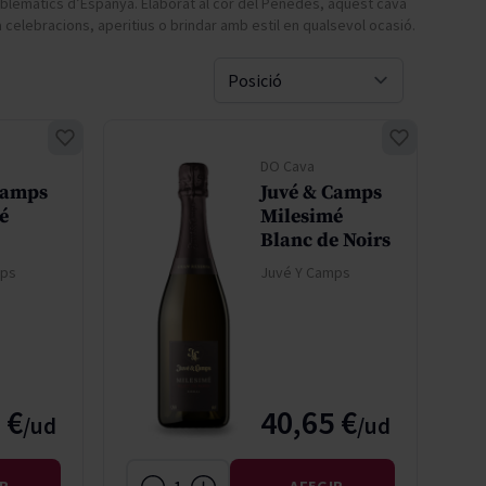
lemàtics d’Espanya. Elaborat al cor del Penedès, aquest cava
a celebracions, aperitius o brindar amb estil en qualsevol ocasió.
Pascal Jolivet
Vega Sicilia
Sort By
DO Cava
Camps
Juvé & Camps
é
Milesimé
Blanc de Noirs
mps
Juvé Y Camps
 €
40,65 €