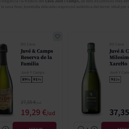
’elegància i la tradició del
Cava Juvé i Camps
, un dels escumosos més emb
don
French Bloom
la seva finor, bombolla delicada i expressió autèntica del terrer. Ideal per 
Pago del Cielo
entials
Valduero
DO Cava
DO Cava
Juvé & Camps
Juvé & 
Reserva de la
Milesim
Familia
Xarel·lo
Juvé Y Camps
Juvé Y Ca
89
91
91
Pa
Pe
De
Regular Price
27,55 €
Special Price
19,29 €
37,35