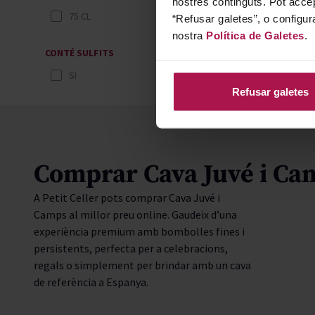
nostres continguts. Pot accep
75 CL
“Refusar galetes”, o configur
nostra
Política de Galetes
.
CONTÉ SULFITS
SI
Refusar galetes
Comprar Cava Juvé i Ca
A Petit Celler pots comprar Cava Juvé i
Camps al millor preu online. Gaudeix d’una
experiència premium amb bombolles fines i
persistents, perfecta per a celebracions,
regals o simplement per brindar amb un cava
de referència a Espanya.