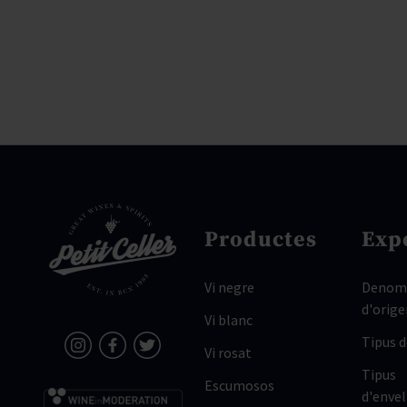
Productes
Exp
Vi negre
Denomi
d'orige
Vi blanc
Tipus 
Vi rosat
Tipus
Escumosos
d'enve