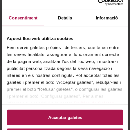
Envelliment
0
Consentiment
Detalls
Informació
Denominació d'origen
Sin Denominacion Origen
Aquest lloc web utilitza cookies
Conté sulfits
Fem servir galetes pròpies i de tercers, que tenen entre
Si
les seves finalitats, assegurar el funcionament correcte
de la pàgina web, analitzar l'ús del lloc web, i mostrar-li
publicitat personalitzada segons la seva navegació i
interès en els nostres continguts. Pot acceptar totes les
Descripció
galetes i prémer el botó “Acceptar galetes”, rebutjar-les i
prémer el botó “Refusar galetes”, o configurar les galetes
i prémer el botó “Configurar galetes”. Per a més
Zuidam es una ginebra holandesa de carácter seco,
informació, accedeixi a la nostra
Política de Galetes
.
refrescante y notablemente aromática, en la que
Acceptar galetes
destacan las notas cítricas, las bayas de enebro y
sutiles matices de regaliz. Su proceso de destilación,