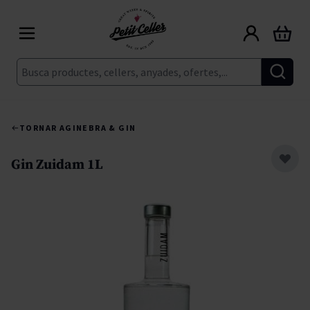
Skip to Content
Cart
Cerca
TORNAR A
GINEBRA & GIN
Gin Zuidam 1L