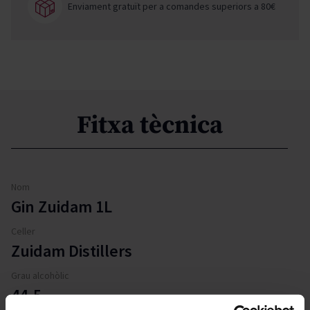
Enviament gratuït per a comandes superiors a 80€
Fitxa tècnica
Nom
Gin Zuidam 1L
Celler
Zuidam Distillers
Grau alcohòlic
44.5