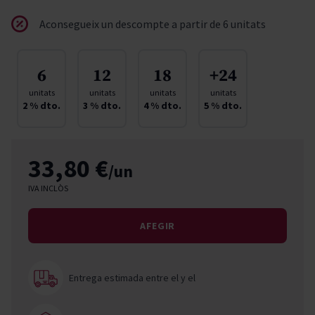
Aconsegueix un descompte a partir de 6 unitats
6
12
18
+24
unitats
unitats
unitats
unitats
2
% dto.
3
% dto.
4
% dto.
5
% dto.
33,80 €
/un
IVA INCLÒS
AFEGIR
Entrega estimada entre el
y el