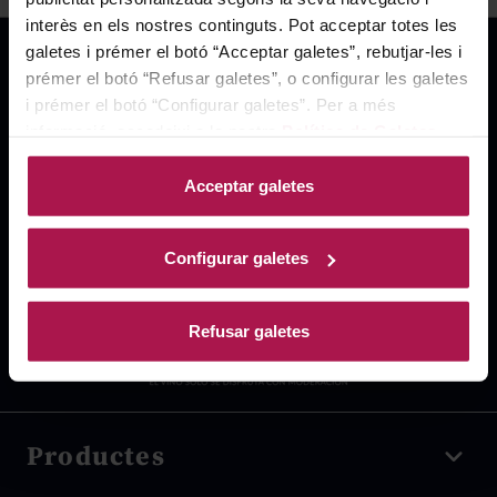
interès en els nostres continguts. Pot acceptar totes les
galetes i prémer el botó “Acceptar galetes”, rebutjar-les i
prémer el botó “Refusar galetes”, o configurar les galetes
i prémer el botó “Configurar galetes”. Per a més
informació, accedeixi a la nostra
Política de Galetes
.
Acceptar galetes
Configurar galetes
Refusar galetes
Productes