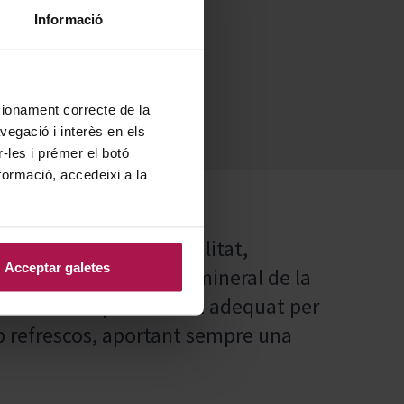
Informació
ncionament correcte de la
vegació i interès en els
r-les i prémer el botó
formació, accedeixi a la
ohol de gra dʻalta qualitat,
Acceptar galetes
i suavitzat amb aigua mineral de la
licat el fa especialment adequat per
mb refrescos, aportant sempre una