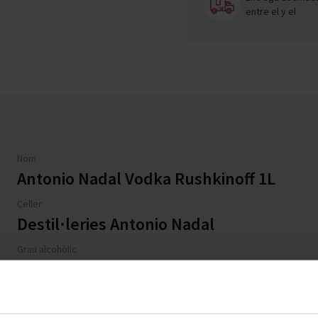
entre el
y el
Nom
Antonio Nadal Vodka Rushkinoff 1L
Celler
Destil·leries Antonio Nadal
Grau alcohòlic
30
Envelliment
0