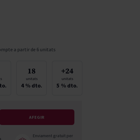
Pascal Jolivet
Vega Sicilia
mpte a partir de 6 unitats
18
+24
ts
unitats
unitats
to.
4
% dto.
5
% dto.
AFEGIR
Enviament gratuït per
a