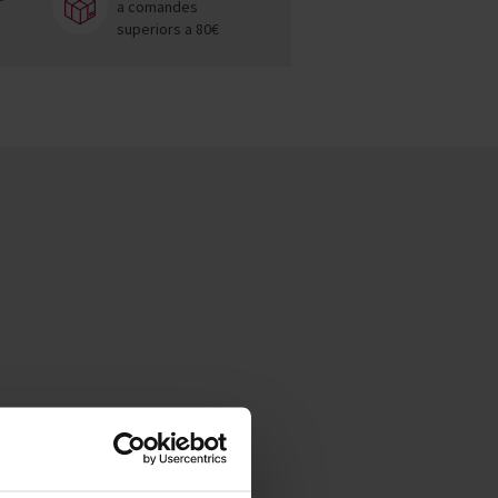
a comandes
superiors a 80€