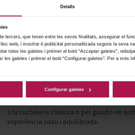
Detalls
Denominació d'origen
Sin Denominacion Origen
kies
Conté sulfits
No
de tercers, que tenen entre les seves finalitats, assegurar el fu
 lloc web, i mostrar-li publicitat personalitzada segons la seva na
tar totes les galetes i prémer el botó “Acceptar galetes”, rebutja
ar les galetes i prémer el botó “Configurar galetes”. Per a més in
Elaborat a Mallorca, Rushkinoff combina alc
Configurar galetes
destil·lat tres vegades en alambí de coure 
Serra de Tramuntana. El seu perfil net i de
a la cocteleria clàssica o per gaudir-ne a
experiència suau i equilibrada.