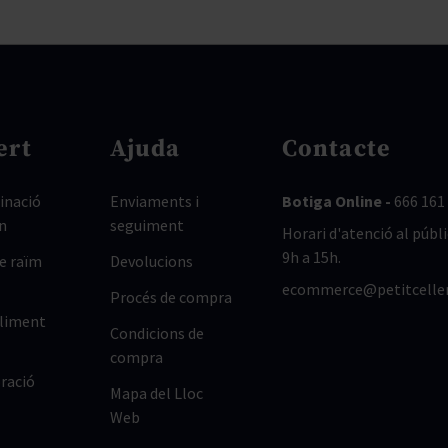
ert
Ajuda
Contacte
nació
Enviaments i
Botiga Online -
666 161
n
seguiment
Horari d'atenció al públi
9h a 15h.
de raïm
Devolucions
ecommerce@petitcelle
Procés de compra
lliment
Condicions de
compra
ració
Mapa del Lloc
Web