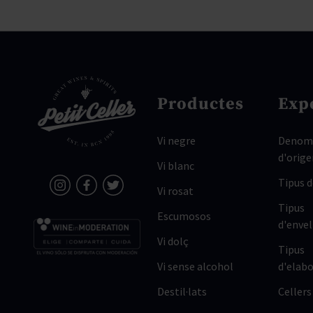
Productes
Exp
Vi negre
Denomi
d'orige
Vi blanc
Tipus 
Vi rosat
Tipus
Escumosos
d'enve
Vi dolç
Tipus
Vi sense alcohol
d'elabo
Destil·lats
Cellers