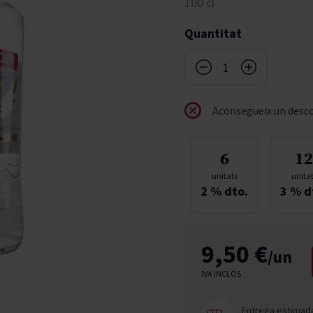
100 cl
don
French Bloom
Pago del Cielo
Quantitat
entials
Valduero
Aconsegueix un desco
6
12
unitats
unita
2
% dto.
3
% d
9,50 €
/un
IVA INCLÒS
Entrega estimad