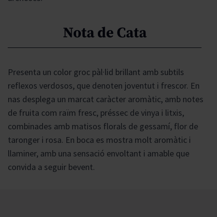
Nota de Cata
Presenta un color groc pàl·lid brillant amb subtils
reflexos verdosos, que denoten joventut i frescor. En
nas desplega un marcat caràcter aromàtic, amb notes
de fruita com raïm fresc, préssec de vinya i litxis,
combinades amb matisos florals de gessamí, flor de
taronger i rosa. En boca es mostra molt aromàtic i
llaminer, amb una sensació envoltant i amable que
convida a seguir bevent.