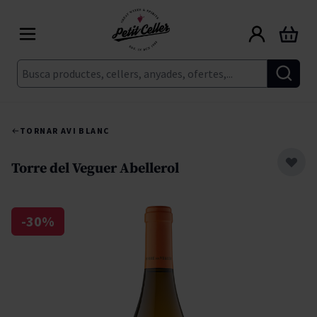
Skip to Content
Cart
Cerca
TORNAR A
VI BLANC
Torre del Veguer Abellerol
-30%