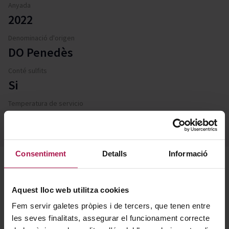
Anyada
2022
Denominació d'origen
DO Penedès
Conté sulfits
Si
Temperatura de servicio
Entre 7 i 10º
Consentiment
Detalls
Informació
Descripció
Aquest lloc web utilitza cookies
Fem servir galetes pròpies i de tercers, que tenen entre
Elaborat per un dels cellers històrics de la zona,
les seves finalitats, assegurar el funcionament correcte
representa a la perfecció el caràcter blanc de la casa. El