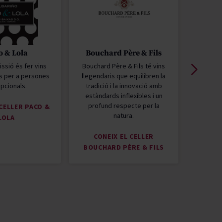
o & Lola
Bouchard Père & Fils
Migu
issió és fer vins
Bouchard Père & Fils té vins
Miguel 
s per a persones
llegendaris que equilibren la
Comerç
pcionals.
tradició i la innovació amb
Orgànica
estàndards inflexibles i un
els pil
profund respecte per la
seva
 CELLER PACO &
natura.
LOLA
CONEIX EL CELLER
CONEIX
BOUCHARD PÈRE & FILS
T