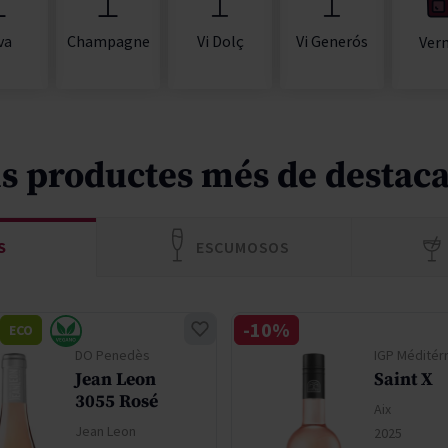
va
Champagne
Vi Dolç
Vi Generós
Ver
ls productes més de destaca
S
ESCUMOSOS
-10%
ECO
DO Penedès
IGP Méditér
Jean Leon
Saint X
3055 Rosé
Aix
Jean Leon
2025