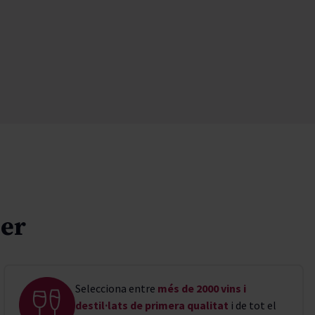
ler
Selecciona entre
més de 2000 vins i
destil·lats de primera qualitat
i de tot el