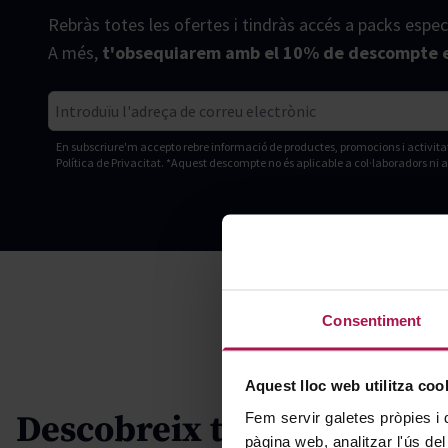
Rebràs totes les ofertes i tindràs accés a packs espec
A més,
t'obsequiarem amb el 10% de descompte e
Correu electrònic
En subscriure'm accepto rebre informació de productes, promocions i activita
Política de Privacitat. *Aquest descompte no és aplicable a col·laboradors ni 
Consentiment
Aquest lloc web utilitza coo
Descobreix tot el
Fem servir galetes pròpies i 
pàgina web, analitzar l'ús del