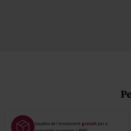
Pe
Gaudeix de l'enviament
gratuït
per a
comandes superiors a 80€*