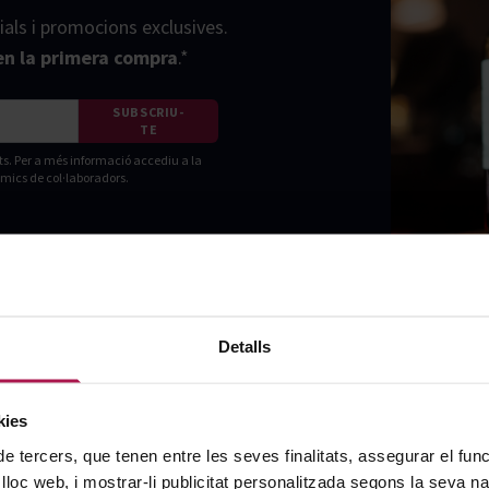
ials i promocions exclusives.
n la primera compra
.*
SUBSCRIU-
TE
ts. Per a més informació accediu a la
amics de col·laboradors.
Detalls
kies
de tercers, que tenen entre les seves finalitats, assegurar el fu
 lloc web, i mostrar-li publicitat personalitzada segons la seva na