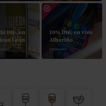
Pascal Jolivet
Vega Sicilia
de Dte. en
10% Dte. en vins
 Jean Leon
Albariño
x-los!
Gaudeix-los!