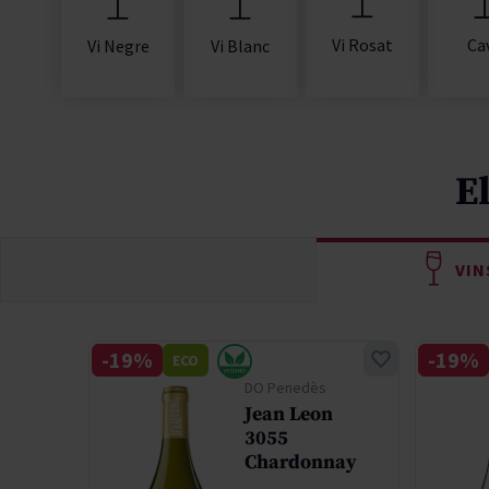
Vi Rosat
Ca
Vi Negre
Vi Blanc
E
VIN
-19%
-19%
ECO
ey
DO Penedès
Jean Leon
3055
on
Chardonnay