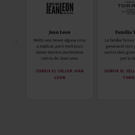
Jean Leon
Familia 
Molts vins tenen alguna cosa
La família Torre
a explicar, però molt pocs
generació rere 
tenen darrere una història
secret dels grans
com la de Jean Leon.
per la t
CONEIX EL CELLER JEAN
CONEIX EL CEL
LEON
TORR