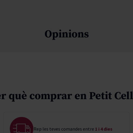
Opinions
r què comprar en Petit Cel
Rep les teves comandes entre
1 i 4 dies