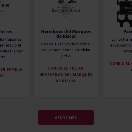
Torres
Herederos del Marqués
Pac
de Riscal
s ha transmès
La nostra m
Més de 160 anys de història i
generació el
excepcional
creixement continuat. Vivim
 vins i l'amor
exce
pel vi
erra.
CONEIX EL
CONEIX EL CELLER
LER FAMILIA
HEREDEROS DEL MARQUÉS
ES
DE RISCAL
VEURE MÉS