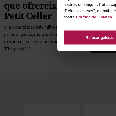
que ofrereix el
nostres continguts. Pot accep
“Refusar galetes”, o configur
Petit Celler
nostra
Política de Galetes
.
Vins i destil·lats dels millors cellers,
grans anyades, multitud de varietats
Refusar galetes
Novet
de raïm i criances, a preus increïbles!
T'ho perdràs?