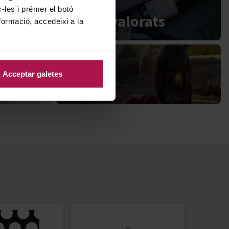
r-les i prémer el botó
Millor valorats
formació, accedeixi a la
Acceptar galetes
Blog