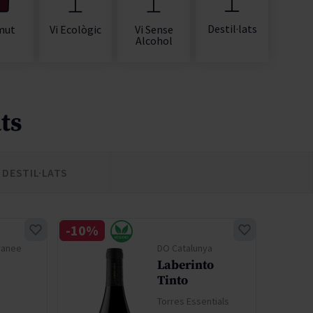
Destil·lats
mut
Vi Ecològic
Vi Sense
Alcohol
ts
DESTIL·LATS
-10%
-30%
ranee
DO Catalunya
Laberinto
Tinto
Torres Essentials