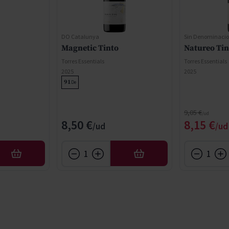
DO Catalunya
Sin Denominacio
Magnetic Tinto
Natureo Tin
Torres Essentials
Torres Essentials
2025
2025
91
De
Regular Price
9,05 €
Special 
8,50 €
8,15 €
AFEGIR
AFEGIR