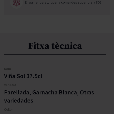
Enviament gratuït per a comandes superiors a 80€
Fitxa tècnica
Nom
Viña Sol 37.5cl
Varietat
Parellada, Garnacha Blanca, Otras
variedades
Celler