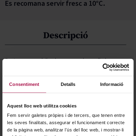
Es recomana servir fresc a 10°C.
Descripció
Destaca por su delicado coupage de parellada y
garnacha, ofreciendo un perfil sutil y afrutado.
Elaborado bajo criterios veganos, este blanco accesible
Consentiment
Detalls
Informació
y atractivo refleja la esencia más luminosa del
Mediterráneo, invitando a disfrutar de su frescura y
autenticidad en cada copa.
Aquest lloc web utilitza cookies
Fem servir galetes pròpies i de tercers, que tenen entre
Gastronomía
les seves finalitats, assegurar el funcionament correcte
de la pàgina web, analitzar l'ús del lloc web, i mostrar-li