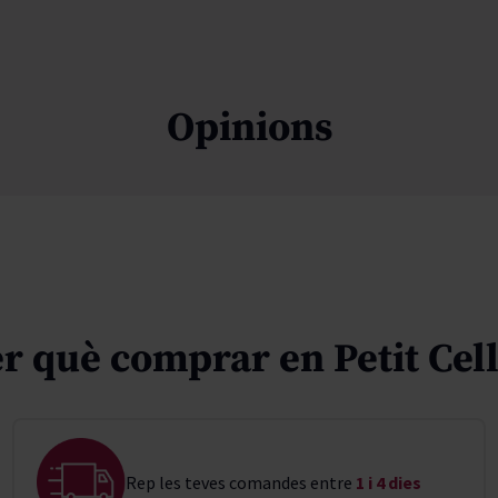
Opinions
r què comprar en Petit Cel
Rep les teves comandes entre
1 i 4 dies