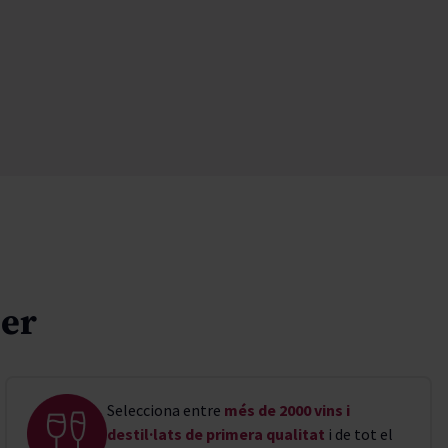
ler
Selecciona entre
més de 2000 vins i
destil·lats de primera qualitat
i de tot el