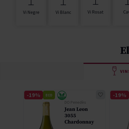
Vi Rosat
Ca
Vi Negre
Vi Blanc
E
VIN
-19%
-19%
ECO
ey
DO Penedès
Jean Leon
3055
on
Chardonnay