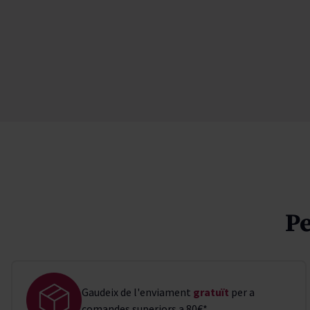
Pe
Gaudeix de l'enviament
gratuït
per a
comandes superiors a 80€*