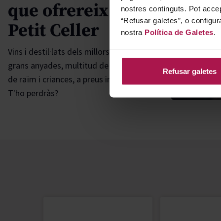
que ofrereix el
nostres continguts. Pot accep
“Refusar galetes”, o configur
Petit Celler
nostra
Política de Galetes
.
Vins i destil·lats dels millors cellers,
grans anyades, multitud de varietats
Refusar galetes
Novet
de raïm i criances, a preus increïbles!
T'ho perdràs?