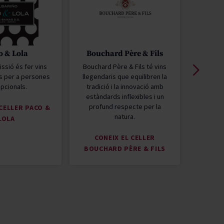
o & Lola
Bouchard Père & Fils
Migu
issió és fer vins
Bouchard Père & Fils té vins
Miguel 
s per a persones
llegendaris que equilibren la
Comerç
pcionals.
tradició i la innovació amb
Orgànica
estàndards inflexibles i un
els pil
profund respecte per la
seva
 CELLER PACO &
natura.
LOLA
CONEIX EL CELLER
CONEIX
BOUCHARD PÈRE & FILS
T