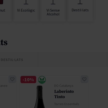
Destil·lats
mut
Vi Ecològic
Vi Sense
Alcohol
ts
DESTIL·LATS
-10%
-30%
ranee
DO Catalunya
Laberinto
Tinto
Torres Essentials