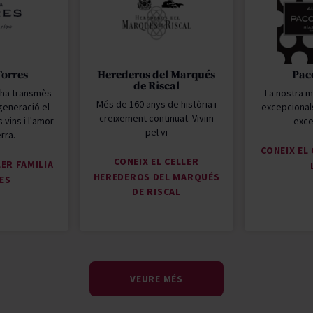
Torres
Herederos del Marqués
Pac
de Riscal
s ha transmès
La nostra m
Més de 160 anys de història i
generació el
excepcional
creixement continuat. Vivim
 vins i l'amor
exce
pel vi
erra.
CONEIX EL
CONEIX EL CELLER
LER FAMILIA
HEREDEROS DEL MARQUÉS
ES
DE RISCAL
VEURE MÉS