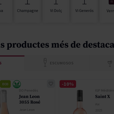
va
Champagne
Vi Dolç
Vi Generós
Ver
ls productes més de destaca
S
ESCUMOSOS
-10%
ECO
DO Penedès
IGP Méditér
Jean Leon
Saint X
3055 Rosé
Aix
Jean Leon
2025