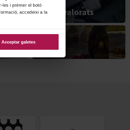
r-les i prémer el botó
Millor valorats
formació, accedeixi a la
Acceptar galetes
Blog