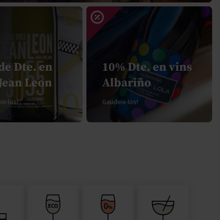
Pascal Jolivet
Vega Sicilia
de Dte. en
10% Dte. en vins
 Jean Leon
Albariño
x-los!
Gaudeix-los!