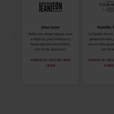
Jean Leon
Familia 
Molts vins tenen alguna cosa
La família Torre
a explicar, però molt pocs
generació rere 
tenen darrere una història
secret dels grans
com la de Jean Leon.
per la t
CONEIX EL CELLER JEAN
CONEIX EL CEL
LEON
TORR