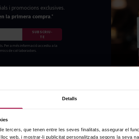
ials i promocions exclusives.
n la primera compra
.*
SUBSCRIU-
TE
ts. Per a més informació accediu a la
amics de col·laboradors.
Detalls
kies
de tercers, que tenen entre les seves finalitats, assegurar el fu
 lloc web, i mostrar-li publicitat personalitzada segons la seva na