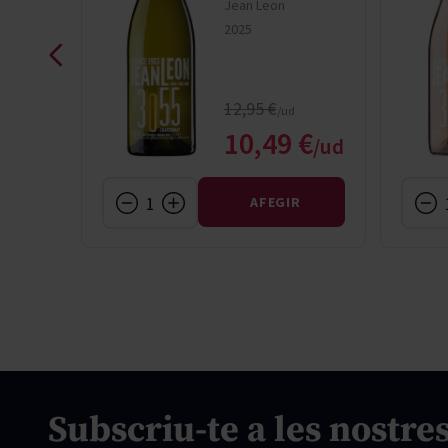
Jean Leon
2025
rice
Regular Price
12,95 €
l Price
Special Price
 €
10,49 €
R
AFEGIR
Subscriu-te a les nostres