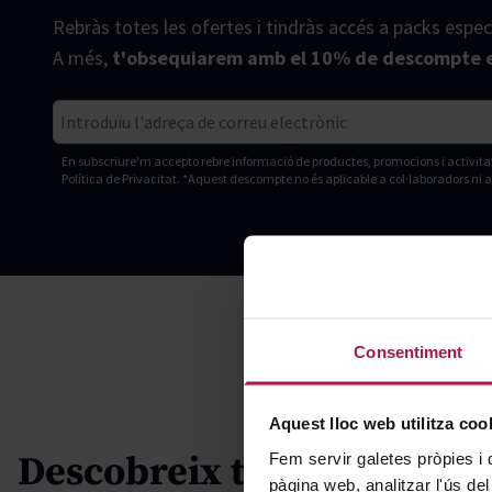
Rebràs totes les ofertes i tindràs accés a packs espec
A més,
t'obsequiarem amb el 10% de descompte e
Correu electrònic
En subscriure'm accepto rebre informació de productes, promocions i activita
Política de Privacitat. *Aquest descompte no és aplicable a col·laboradors ni 
Consentiment
Aquest lloc web utilitza coo
Descobreix tot el
Fem servir galetes pròpies i 
pàgina web, analitzar l'ús del