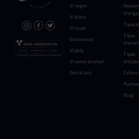
Vi negre
Denomi
d'orige
Vi blanc
Tipus 
Vi rosat
Tipus
Escumosos
d'enve
Vi dolç
Tipus
Vi sense alcohol
d'elabo
Destil·lats
Cellers
Puntua
Blog