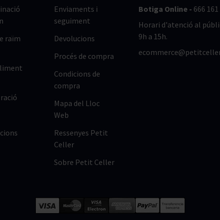
nació
Enviaments i
Botiga Online -
666 161
n
seguiment
Horari d'atenció al públi
9h a 15h.
de raïm
Devolucions
ecommerce@petitcelle
Procés de compra
lliment
Condicions de
compra
ració
Mapa del Lloc
Web
cions
Ressenyes Petit
Celler
Sobre Petit Celler