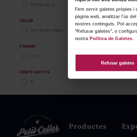
TEMPRANILLO
Fem servir galetes pròpies i 
pàgina web, analitzar l'ús del
CELLER
nostres continguts. Pot accep
THE FREAKY WINES
“Refusar galetes”, o configur
nostra
Política de Galetes
.
FORMAT
75 CL
Refusar galetes
CONTÉ SULFITS
SI
Productes
Exp