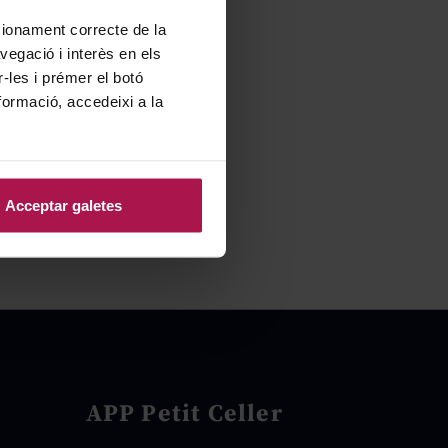
ncionament correcte de la
vegació i interès en els
r-les i prémer el botó
formació, accedeixi a la
Acceptar galetes
APP Petit Celler