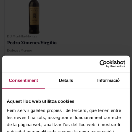
DO Montilla-Moriles
Pedro Ximenez Virgilio
Bodegas Moreno
159,10 €
Consentiment
Detalls
Informació
AFEGIR
Aquest lloc web utilitza cookies
Fem servir galetes pròpies i de tercers, que tenen entre
les seves finalitats, assegurar el funcionament correcte
de la pàgina web, analitzar l'ús del lloc web, i mostrar-li
publicitat personalitzada segons la seva navegació i