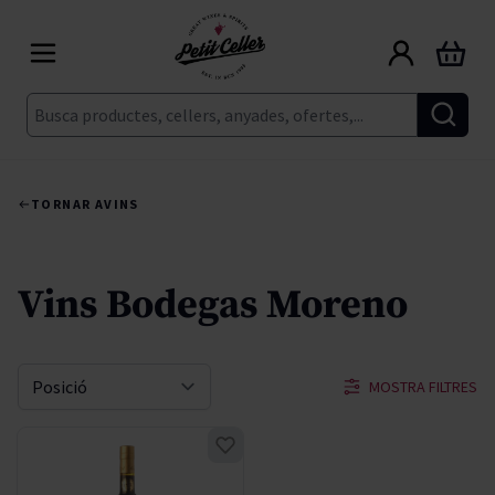
Skip to Content
Cart
Cerca
TORNAR A
VINS
Vins Bodegas Moreno
MOSTRA FILTRES
Sort By