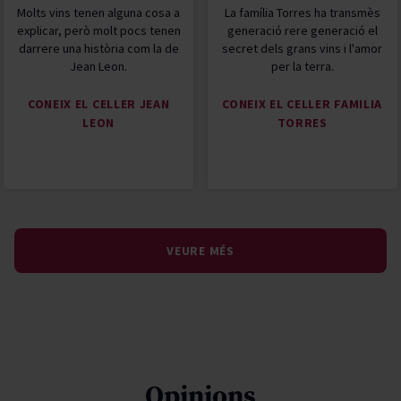
Molts vins tenen alguna cosa a
La família Torres ha transmès
explicar, però molt pocs tenen
generació rere generació el
darrere una història com la de
secret dels grans vins i l'amor
Jean Leon.
per la terra.
CONEIX EL CELLER JEAN
CONEIX EL CELLER FAMILIA
LEON
TORRES
VEURE MÉS
Opinions