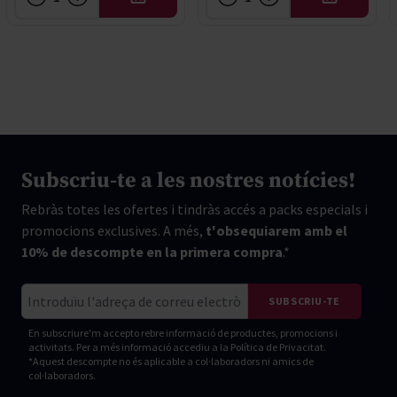
AFEGIR
AFEGIR
Subscriu-te a les nostres notícies!
Rebràs totes les ofertes i tindràs accés a packs especials i
promocions exclusives. A més,
t'obsequiarem amb el
10% de descompte en la primera compra
.*
Correu electrònic
SUBSCRIU-TE
En subscriure'm accepto rebre informació de productes, promocions i
activitats. Per a més informació accediu a la
Política de Privacitat.
*Aquest descompte no és aplicable a col·laboradors ni amics de
col·laboradors.