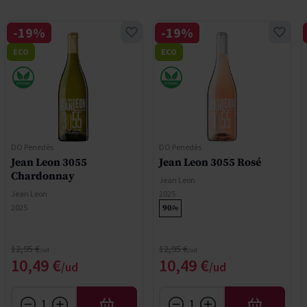
-19%
-19%
ECO
ECO
DO Penedès
DO Penedès
Jean Leon 3055
Jean Leon 3055 Rosé
Chardonnay
Jean Leon
Jean Leon
2025
2025
90
Pe
Regular Price
Regular Price
12,95 €
12,95 €
Special Price
Special Price
10,49 €
10,49 €