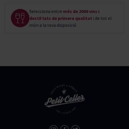
Selecciona entre
més de 2000 vins i
destil·lats de primera qualitat
i de tot el
món a la teva disposició