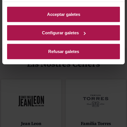
informació, accedeixi a la nostra
Política de Galetes
.
Millor valorats
Blog
Acceptar galetes
Configurar galetes
Refusar galetes
Els Nostres Cellers
Jean Leon
Familia Torres