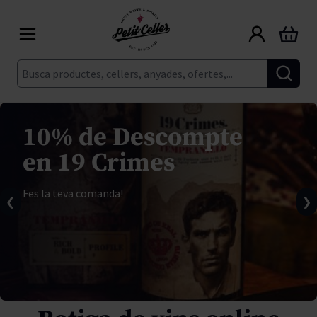
Skip to Content
Cart
Cerca
10% de Descompte
en 19 Crimes
Fes la teva comanda!
❮
❯