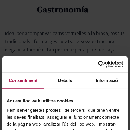
Gastronomía
Ideal per acompanyar carns vermelles a la brasa, rostits
tradicionals i formatges curats. La seva estructura i
elegància també el fan perfecte per a plats de caça
menor i guisats de sabor intens, realçant cada mos i
creant harmonies gastronòmiques memorables.
Consentiment
Detalls
Informació
Historia
Aquest lloc web utilitza cookies
El 1995, vam identificar a les nostres vinyes ceps
Fem servir galetes pròpies i de tercers, que tenen entre
les seves finalitats, assegurar el funcionament correcte
excepcionals el raïm dels quals destacava per un sabor
de la pàgina web, analitzar l'ús del lloc web, i mostrar-li
singular, molt diferent del de les plantes circumdants.