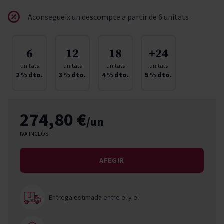
Aconsegueix un descompte a partir de 6 unitats
6
12
18
+24
unitats
unitats
unitats
unitats
2
% dto.
3
% dto.
4
% dto.
5
% dto.
274,80 €
/un
IVA INCLÒS
AFEGIR
Entrega estimada entre el
y el