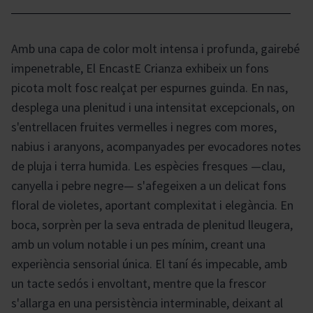
Amb una capa de color molt intensa i profunda, gairebé
impenetrable, El EncastE Crianza exhibeix un fons
picota molt fosc realçat per espurnes guinda. En nas,
desplega una plenitud i una intensitat excepcionals, on
s'entrellacen fruites vermelles i negres com mores,
nabius i aranyons, acompanyades per evocadores notes
de pluja i terra humida. Les espècies fresques —clau,
canyella i pebre negre— s'afegeixen a un delicat fons
floral de violetes, aportant complexitat i elegància. En
boca, sorprèn per la seva entrada de plenitud lleugera,
amb un volum notable i un pes mínim, creant una
experiència sensorial única. El taní és impecable, amb
un tacte sedós i envoltant, mentre que la frescor
s'allarga en una persistència interminable, deixant al