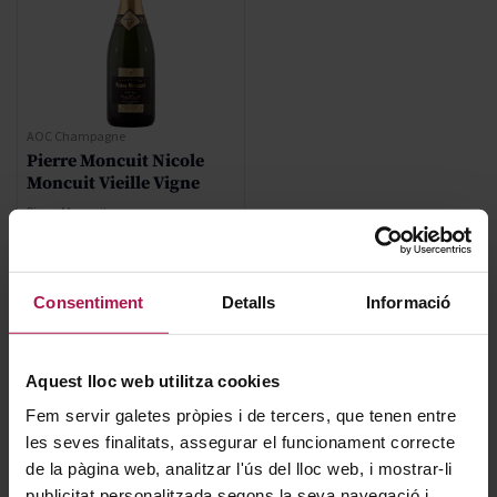
AOC Champagne
Pierre Moncuit Nicole
Moncuit Vieille Vigne
Pierre Moncuit
2004
94
Pa
109,10 €
Consentiment
Detalls
Informació
AFEGIR
Aquest lloc web utilitza cookies
Fem servir galetes pròpies i de tercers, que tenen entre
les seves finalitats, assegurar el funcionament correcte
de la pàgina web, analitzar l'ús del lloc web, i mostrar-li
publicitat personalitzada segons la seva navegació i