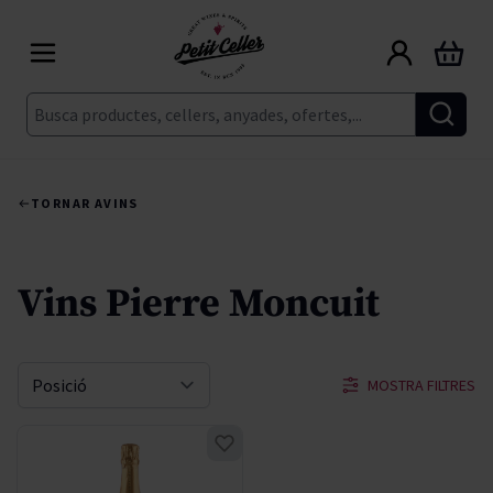
Skip to Content
Cart
Cerca
TORNAR A
VINS
Vins Pierre Moncuit
MOSTRA FILTRES
Sort By