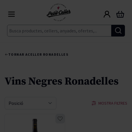
Skip to Content
Cart
Cerca
TORNAR A
CELLER RONADELLES
Vins Negres Ronadelles
MOSTRA FILTRES
Sort By