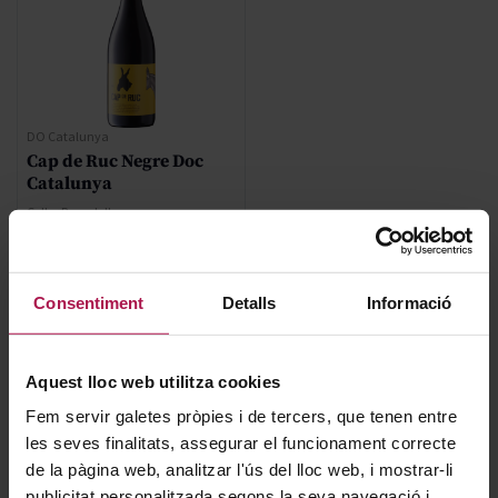
DO Catalunya
Cap de Ruc Negre Doc
Catalunya
Celler Ronadelles
8,20 €
Consentiment
Detalls
Informació
AFEGIR
Aquest lloc web utilitza cookies
Fem servir galetes pròpies i de tercers, que tenen entre
les seves finalitats, assegurar el funcionament correcte
de la pàgina web, analitzar l'ús del lloc web, i mostrar-li
publicitat personalitzada segons la seva navegació i