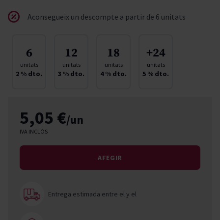
Aconsegueix un descompte a partir de 6 unitats
6
12
18
+24
unitats
unitats
unitats
unitats
2
% dto.
3
% dto.
4
% dto.
5
% dto.
5,05 €
/un
IVA INCLÒS
AFEGIR
Entrega estimada entre el
y el