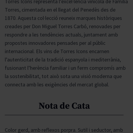
Torres Icons representa l’excel·lència vinícola de Familia
Torres, cimentada en el llegat del Penedès des de
1870. Aquesta col·lecció reuneix marques històriques
creades per Don Miguel Torres Carbó, renovades per
respondre a les tendències actuals, juntament amb
propostes innovadores pensades per al públic
internacional. Els vins de Torres Icons encarnen
l’autenticitat de la tradició espanyola i mediterrània,
fusionant l’herència familiar i un ferm compromís amb
la sostenibilitat, tot això sota una visió moderna que
connecta amb les exigències del mercat global.
Nota de Cata
Color gerd, amb reflexos porpra. Sutil i seductor, amb