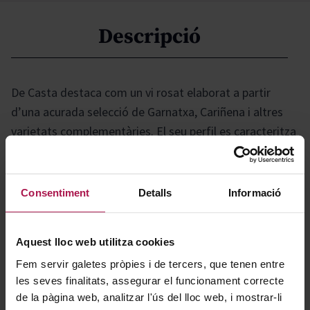
Descripció
De Casta destaca com un vi rosat elaborat a partir
d’una acurada selecció de Garnatxa, Cariñena i altres
varietats complementàries. El seu perfil es caracteritza
per una intensitat aromàtica notable, marcada per
matisos afruitats i una personalitat única que el
posiciona entre els rosats més reconeguts i apreciats
Consentiment
Detalls
Informació
del panorama nacional. Ideal per a qui busca frescor i
caràcter a cada copa.
Aquest lloc web utilitza cookies
Fem servir galetes pròpies i de tercers, que tenen entre
Gastronomía
les seves finalitats, assegurar el funcionament correcte
de la pàgina web, analitzar l'ús del lloc web, i mostrar-li