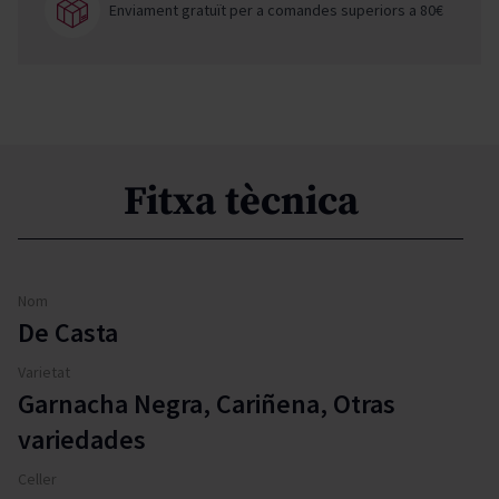
Enviament gratuït per a comandes superiors a 80€
Fitxa tècnica
Nom
De Casta
Varietat
Garnacha Negra, Cariñena, Otras
variedades
Celler