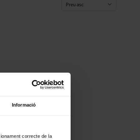
Pascal Jolivet
Sort By
Vega Sicilia
Informació
ncionament correcte de la