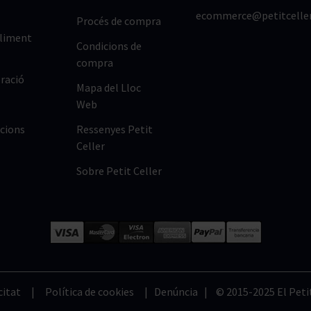
ecommerce@petitcelle
Procés de compra
lliment
Condicions de
compra
ració
Mapa del Lloc
Web
cions
Ressenyes Petit
Celler
Sobre Petit Celler
citat
|
Política de cookies
|
Denúncia
| © 2015-2025 El Petit 