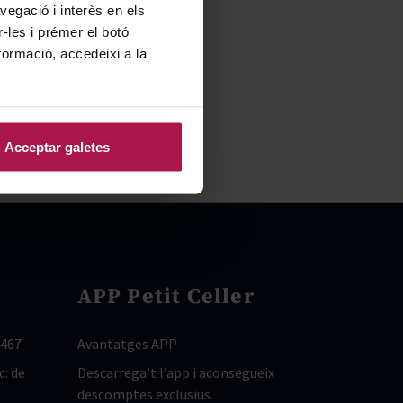
vegació i interès en els
r-les i prémer el botó
formació, accedeixi a la
Acceptar galetes
APP Petit Celler
 467
Avantatges APP
c: de
Descarrega’t l’app i aconsegueix
descomptes exclusius.