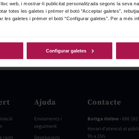
 lloc web, i mostrar-li publicitat personalitzada segons la seva na
tar totes les galetes i prémer el botó “Acceptar galetes”, rebutja
ar les galetes i prémer el botó “Configurar galetes”. Per a més in
Configurar galetes
ert
Ajuda
Contacte
nació
Enviaments i
Botiga Online -
666 161
n
seguiment
Horari d'atenció al públi
9h a 15h.
de raïm
Devolucions