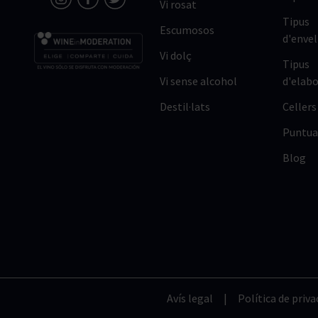
Vi rosat
Tipus
Escumosos
d'enve
Vi dolç
Tipus
Vi sense alcohol
d'elabo
Destil·lats
Cellers
Puntua
Blog
Avís legal
|
Política de priva