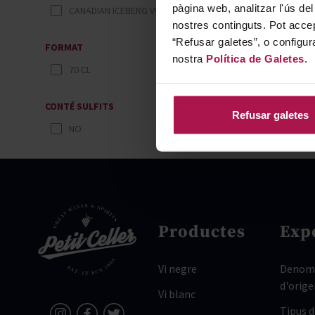
pàgina web, analitzar l'ús del
CANADIAN ICEBERG VODKA
nostres continguts. Pot accep
“Refusar galetes”, o configur
FORMAT
nostra
Política de Galetes
.
70 CL
CONTÉ SULFITS
Refusar galetes
NO
Productes
Exp
Vi negre
Denomi
d'orige
Vi blanc
Tipus 