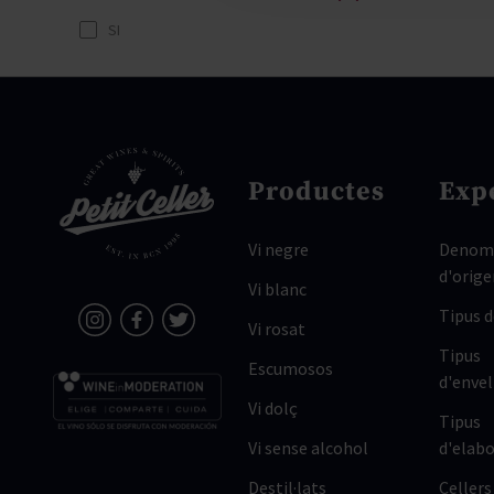
SI
Productes
Exp
Vi negre
Denomi
d'orige
Vi blanc
Tipus 
Vi rosat
Tipus
Escumosos
d'enve
Vi dolç
Tipus
Vi sense alcohol
d'elabo
Destil·lats
Cellers