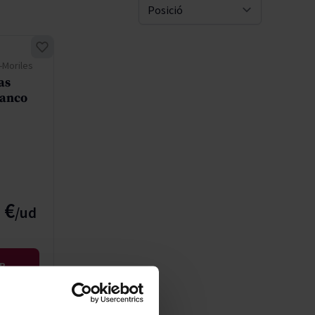
Pascal Jolivet
Sort By
Vega Sicilia
-Moriles
as
ranco
 €
IR