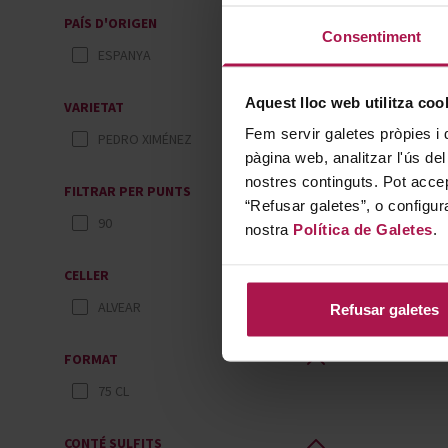
PAÍS D'ORIGEN
Consentiment
ESPANYA
Aquest lloc web utilitza coo
VARIETAT
Fem servir galetes pròpies i 
PEDRO XIMÉNEZ
pàgina web, analitzar l'ús del
nostres continguts. Pot accep
FILTRAR PER PUNTS
“Refusar galetes”, o configur
90
nostra
Política de Galetes
.
CELLER
ALVEAR
Refusar galetes
FORMAT
75 CL
CONTÉ SULFITS