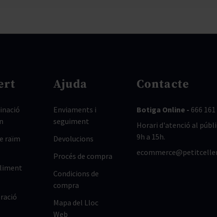
ert
Ajuda
Contacte
nació
Enviaments i
Botiga Online -
666 161
n
seguiment
Horari d'atenció al públi
9h a 15h.
de raïm
Devolucions
ecommerce@petitcelle
Procés de compra
lliment
Condicions de
compra
ració
Mapa del Lloc
Web