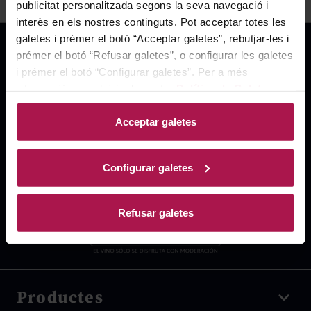
publicitat personalitzada segons la seva navegació i
interès en els nostres continguts. Pot acceptar totes les
galetes i prémer el botó “Acceptar galetes”, rebutjar-les i
prémer el botó “Refusar galetes”, o configurar les galetes
i prémer el botó “Configurar galetes”. Per a més
informació, accedeixi a la nostra
Política de Galetes
.
Acceptar galetes
Configurar galetes
Refusar galetes
Productes