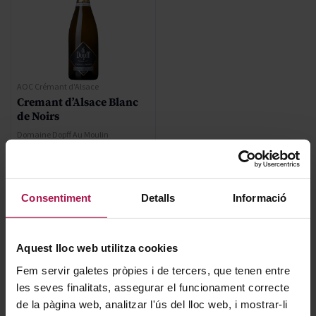
AOC Crémant d'Alsace
Cremant d’Alsace Blanc
de Noirs
Domaine Dopff Au Moulin
2021
Regular Price
24,00 €
Consentiment
Detalls
Informació
Special Price
16,80 €
Aquest lloc web utilitza cookies
AFEGIR
Fem servir galetes pròpies i de tercers, que tenen entre
les seves finalitats, assegurar el funcionament correcte
de la pàgina web, analitzar l'ús del lloc web, i mostrar-li