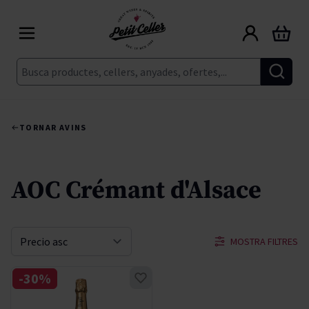
Skip to Content
Cart
Cerca
TORNAR A
VINS
AOC Crémant d'Alsace
MOSTRA FILTRES
Sort By
-30%