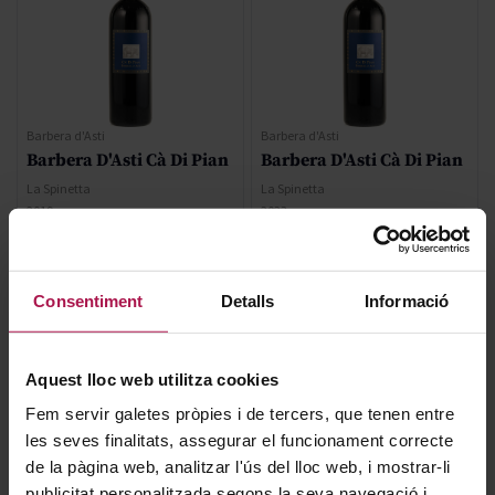
Barbera d'Asti
Barbera d'Asti
Barbera D'Asti Cà Di Pian
Barbera D'Asti Cà Di Pian
La Spinetta
La Spinetta
2019
2023
90
Pa
23,00 €
23,00 €
Consentiment
Detalls
Informació
AFEGIR
AFEGIR
Aquest lloc web utilitza cookies
Fem servir galetes pròpies i de tercers, que tenen entre
les seves finalitats, assegurar el funcionament correcte
de la pàgina web, analitzar l'ús del lloc web, i mostrar-li
publicitat personalitzada segons la seva navegació i