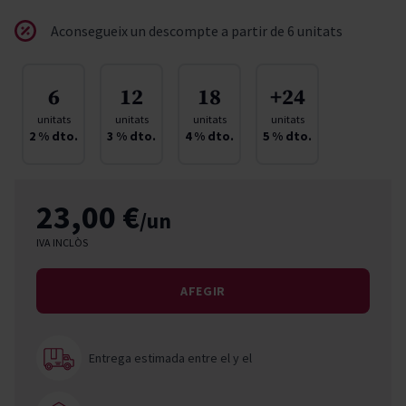
Aconsegueix un descompte a partir de 6 unitats
6
12
18
+24
unitats
unitats
unitats
unitats
2
% dto.
3
% dto.
4
% dto.
5
% dto.
23,00 €
/un
IVA INCLÒS
AFEGIR
Entrega estimada entre el
y el