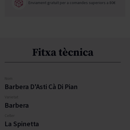
Enviament gratuït per a comandes superiors a 80€
Fitxa tècnica
Nom
Barbera D'Asti Cà Di Pian
Varietat
Barbera
Celler
La Spinetta