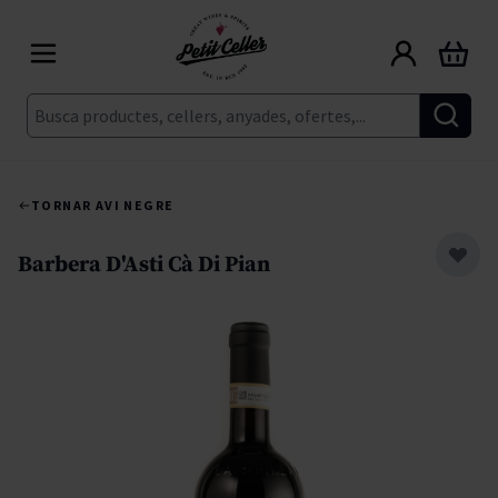
Skip to Content
Cart
Cerca
TORNAR A
VI NEGRE
Barbera D'Asti Cà Di Pian