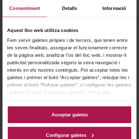
Consentiment
Detalls
Informació
Armoniza especialmente bien con pastas acompañadas
de salsas de carne como el ragù, embutidos curados,
risottos de setas, carnes rojas asadas y una amplia
Aquest lloc web utilitza cookies
selección de quesos curados o semicurados.
Fem servir galetes pròpies i de tercers, que tenen entre
les seves finalitats, assegurar el funcionament correcte
Historia bodega
de la pàgina web, analitzar l'ús del lloc web, i mostrar-li
publicitat personalitzada segons la seva navegació i
interès en els nostres continguts. Pot acceptar totes les
galetes i prémer el botó “Acceptar galetes”, rebutjar-les i
Una de les cellers moderns icònics del Piemont. La
prémer el botó “Refusar galetes”, o configurar les galetes
història de La Spinetta es remunta a 1977 amb
i prémer el botó “Configurar galetes”. Per a més
Giuseppe Rivetti, que va establir el celler original a
informació, accedeixi a la nostra
Política de Galetes
.
Castagnole Lanze. Des d'aleshores, és la segona
Acceptar galetes
generació, encapçalada per Giorgio Rivetti, la que ha
posat La Spinetta al mapa amb el desenvolupament de
vinyes i finques, una enologia talentosa i un desig
Configurar galetes