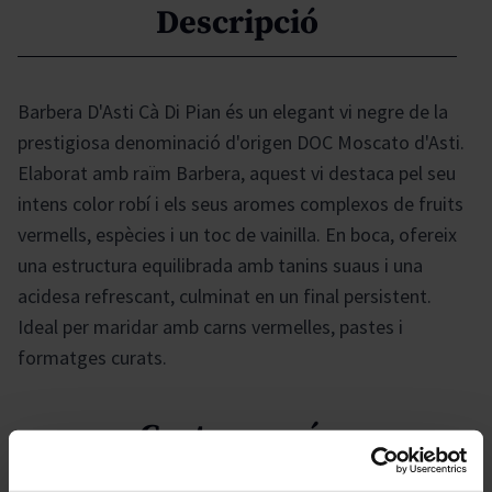
Descripció
Barbera D'Asti Cà Di Pian és un elegant vi negre de la
prestigiosa denominació d'origen DOC Moscato d'Asti.
Elaborat amb raïm Barbera, aquest vi destaca pel seu
intens color robí i els seus aromes complexos de fruits
vermells, espècies i un toc de vainilla. En boca, ofereix
una estructura equilibrada amb tanins suaus i una
acidesa refrescant, culminat en un final persistent.
Ideal per maridar amb carns vermelles, pastes i
formatges curats.
Gastronomía