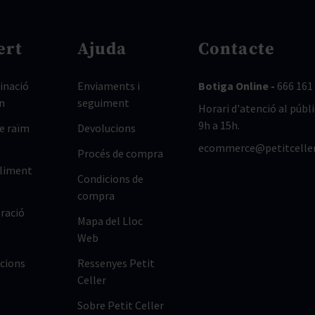
ert
Ajuda
Contacte
nació
Enviaments i
Botiga Online -
666 161
n
seguiment
Horari d'atenció al públi
9h a 15h.
de raïm
Devolucions
ecommerce@petitcelle
Procés de compra
lliment
Condicions de
compra
ració
Mapa del Lloc
Web
cions
Ressenyes Petit
Celler
Sobre Petit Celler