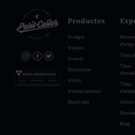
Productes
Exp
Vi negre
Denomi
d'orige
Vi blanc
Tipus 
Vi rosat
Tipus
Escumosos
d'enve
Vi dolç
Tipus
Vi sense alcohol
d'elabo
Destil·lats
Cellers
Puntua
Blog