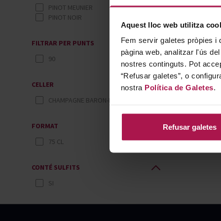
PINOT MEUNIER
PINOT NOIR
Aquest lloc web utilitza coo
Fem servir galetes pròpies i 
FILTRAR PER PUNTS
pàgina web, analitzar l'ús del
90
nostres continguts. Pot accep
“Refusar galetes”, o configur
CELLER
nostra
Política de Galetes
.
CHAMPAGNE BARON-FUENTÉ
FORMAT
Refusar galetes
75 CL
CONTÉ SULFITS
SI