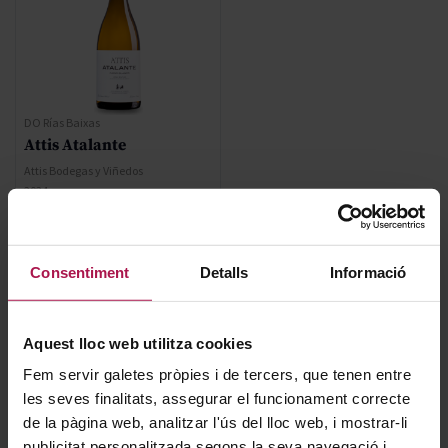
DO Rías Baixas
Attis Atalante
Attis Bodegas y Viñedos
2024
34,40 €
Consentiment
Detalls
Informació
AFEGIR
Aquest lloc web utilitza cookies
Fem servir galetes pròpies i de tercers, que tenen entre
les seves finalitats, assegurar el funcionament correcte
de la pàgina web, analitzar l'ús del lloc web, i mostrar-li
publicitat personalitzada segons la seva navegació i