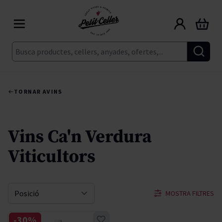
Skip to Content
Cart
Cerca
TORNAR A
VINS
Vins Ca'n Verdura
Viticultors
MOSTRA FILTRES
Sort By
-30%