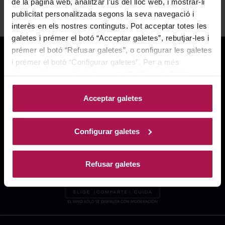
de la pàgina web, analitzar l'ús del lloc web, i mostrar-li
publicitat personalitzada segons la seva navegació i
interès en els nostres continguts. Pot acceptar totes les
galetes i prémer el botó “Acceptar galetes”, rebutjar-les i
prémer el botó “Refusar galetes”, o configurar les galetes
i prémer el botó “Configurar galetes”. Per a més
informació, accedeixi a la nostra
Política de Galetes
.
Acceptar galetes
Configurar galetes
Refusar galetes