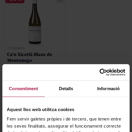
VT Mallorca
Ca'n Xicatlá Blanc de
Montonego
Ca'n Verdura Viticultors
2019
91
Pa
Consentiment
Detalls
Informació
Regular Price
37,60 €
Special Price
26,32 €
Aquest lloc web utilitza cookies
AFEGIR
Fem servir galetes pròpies i de tercers, que tenen entre
les seves finalitats, assegurar el funcionament correcte