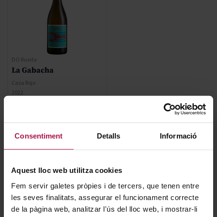
DO Rueda
La Gabacha
Casa Rojo
2022
Regular Price
9,10 €
Consentiment
Detalls
Informació
Special Price
6,37 €
Aquest lloc web utilitza cookies
AFEGIR
Fem servir galetes pròpies i de tercers, que tenen entre
les seves finalitats, assegurar el funcionament correcte
de la pàgina web, analitzar l'ús del lloc web, i mostrar-li