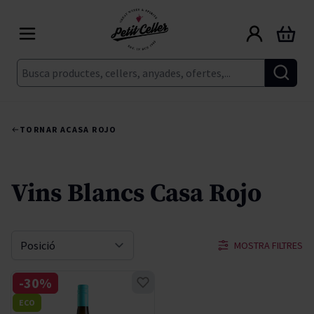
Skip to Content
Cart
Cerca
TORNAR A
CASA ROJO
Vins Blancs Casa Rojo
MOSTRA FILTRES
Sort By
-30%
ECO