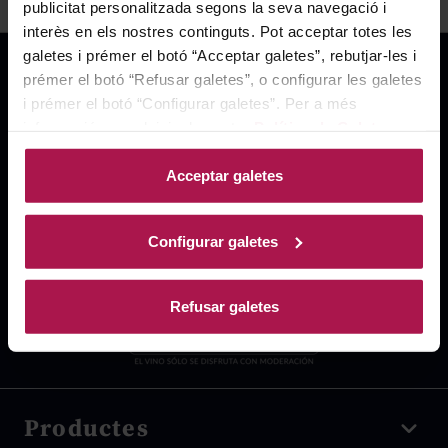
publicitat personalitzada segons la seva navegació i
interès en els nostres continguts. Pot acceptar totes les
galetes i prémer el botó “Acceptar galetes”, rebutjar-les i
prémer el botó “Refusar galetes”, o configurar les galetes
i prémer el botó “Configurar galetes”. Per a més
informació, accedeixi a la nostra
Política de Galetes
.
Acceptar galetes
Configurar galetes
Refusar galetes
Productes