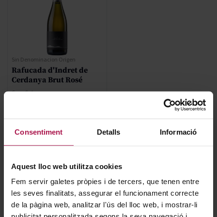
Sin Denominacion Origen
Rafucada d'Indret de
Cerdanya Brut Rosé
Casa Sala
27,70 €
Consentiment
Detalls
Informació
AFEGIR
Aquest lloc web utilitza cookies
Fem servir galetes pròpies i de tercers, que tenen entre
les seves finalitats, assegurar el funcionament correcte
de la pàgina web, analitzar l'ús del lloc web, i mostrar-li
publicitat personalitzada segons la seva navegació i