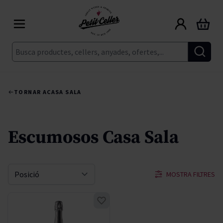
Skip to Content
Cart
Cerca
TORNAR A
CASA SALA
Escumosos Casa Sala
MOSTRA FILTRES
Sort By