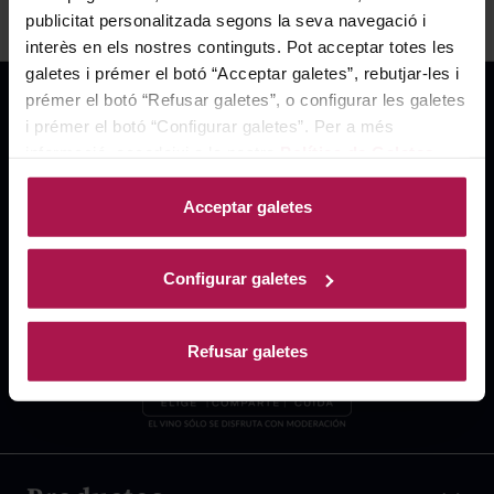
publicitat personalitzada segons la seva navegació i
interès en els nostres continguts. Pot acceptar totes les
galetes i prémer el botó “Acceptar galetes”, rebutjar-les i
prémer el botó “Refusar galetes”, o configurar les galetes
i prémer el botó “Configurar galetes”. Per a més
informació, accedeixi a la nostra
Política de Galetes
.
Acceptar galetes
Configurar galetes
Refusar galetes