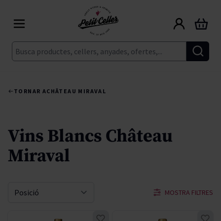
Skip to Content
Cart
Cerca
TORNAR A
CHÂTEAU MIRAVAL
Vins Blancs Château
Miraval
MOSTRA FILTRES
Sort By