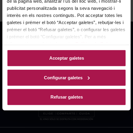
de la pàgina web, analitzar l'ús del lloc web, i mostrar-li
publicitat personalitzada segons la seva navegació i
interès en els nostres continguts. Pot acceptar totes les
galetes i prémer el botó “Acceptar galetes”, rebutjar-les i
prémer el botó “Refusar galetes”, o configurar les galetes
i prémer el botó “Configurar galetes”. Per a més
informació, accedeixi a la nostra
Política de Galetes
.
Acceptar galetes
Configurar galetes
Refusar galetes