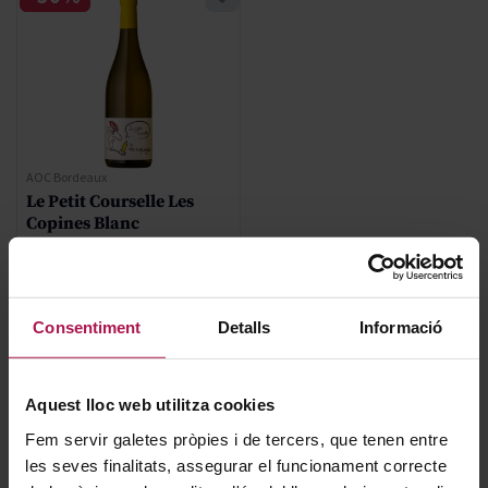
AOC Bordeaux
Le Petit Courselle Les
Copines Blanc
Château Thieuley
2022
Consentiment
Detalls
Informació
Regular Price
10,75 €
Special Price
7,53 €
Aquest lloc web utilitza cookies
AFEGIR
Fem servir galetes pròpies i de tercers, que tenen entre
les seves finalitats, assegurar el funcionament correcte