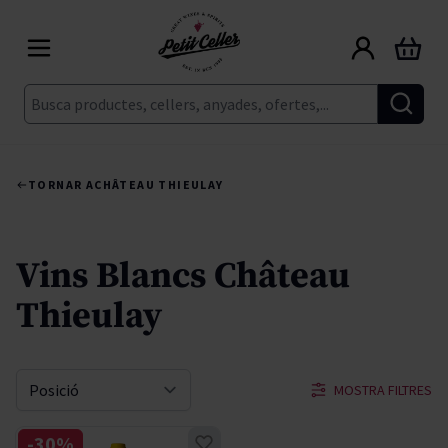
Skip to Content
Cart
Cerca
TORNAR A
CHÂTEAU THIEULAY
Vins Blancs Château
Thieulay
MOSTRA FILTRES
Sort By
-30%