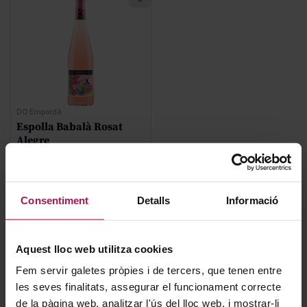
DO Empordà
Espolla Babalà Rosat
Alegre
Celler Cooperatiu d'Espolla
2025
Consentiment
Detalls
Informació
7,85 €
Aquest lloc web utilitza cookies
AFEGIR
Fem servir galetes pròpies i de tercers, que tenen entre
les seves finalitats, assegurar el funcionament correcte
de la pàgina web, analitzar l'ús del lloc web, i mostrar-li