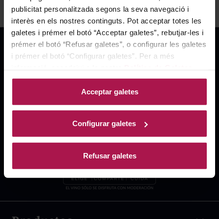
publicitat personalitzada segons la seva navegació i
interès en els nostres continguts. Pot acceptar totes les
galetes i prémer el botó “Acceptar galetes”, rebutjar-les i
prémer el botó “Refusar galetes”, o configurar les galetes
i prémer el botó “Configurar galetes”. Per a més
informació, accedeixi a la nostra
Política de Galetes
.
Acceptar galetes
Configurar galetes
Refusar galetes