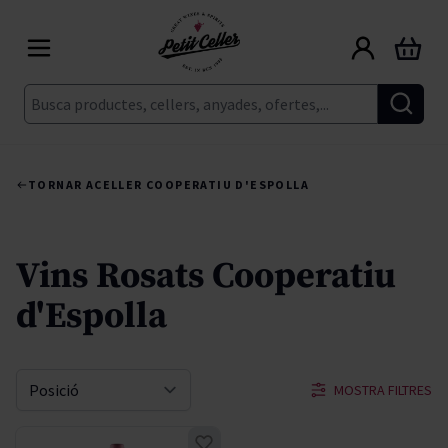
Skip to Content
Cart
Cerca
TORNAR A
CELLER COOPERATIU D'ESPOLLA
Vins Rosats Cooperatiu
d'Espolla
MOSTRA FILTRES
Sort By