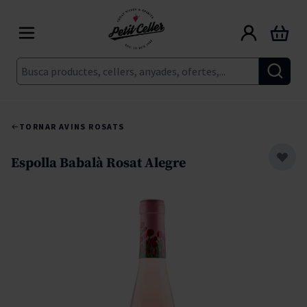
Skip to Content
Cart
Cerca
TORNAR A
VINS ROSATS
Espolla Babalà Rosat Alegre