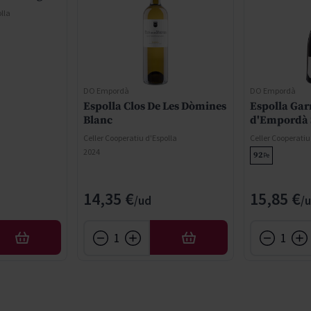
lla
DO Empordà
DO Empordà
Espolla Clos De Les Dòmines
Espolla Gar
Blanc
d'Empordà S
Celler Cooperatiu d'Espolla
Celler Cooperatiu
2024
92
Pe
14,35 €
15,85 €
AFEGIR
AFEGIR