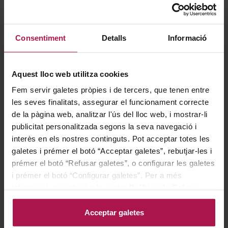
Descripció
Consentiment
Detalls
Informació
Vi rosat elaborat amb mosts lleugerament macerats i
fermentats a temperatura controlada en dipòsits de
Aquest lloc web utilitza cookies
ciment. Aturada de fermentació mitjançant l’ús de fred
Fem servir galetes pròpies i de tercers, que tenen entre
per mantenir una mica de sucre residual i posterior
les seves finalitats, assegurar el funcionament correcte
criança amb les seves mares fines realitzant
de la pàgina web, analitzar l'ús del lloc web, i mostrar-li
bâtonnages setmanals durant 4 mesos.
publicitat personalitzada segons la seva navegació i
interès en els nostres continguts. Pot acceptar totes les
galetes i prémer el botó “Acceptar galetes”, rebutjar-les i
Gastronomía
prémer el botó “Refusar galetes”, o configurar les galetes
i prémer el botó “Configurar galetes”. Per a més
informació, accedeixi a la nostra
Política de Galetes
.
Molt adequat amb plats lleugers, arrossos i cuina
Acceptar galetes
asiàtica.