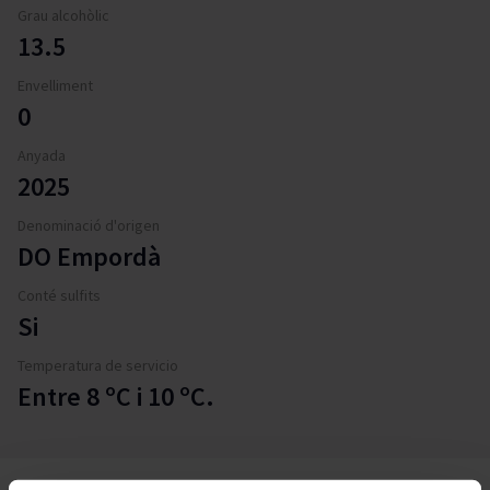
Grau alcohòlic
13.5
Envelliment
0
Anyada
2025
Denominació d'origen
DO Empordà
Conté sulfits
Si
Temperatura de servicio
Entre 8 ºC i 10 ºC.