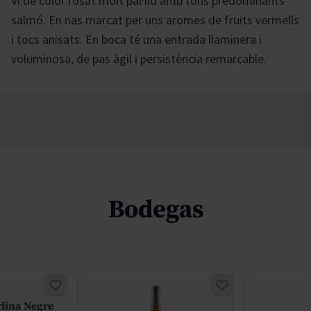
Vi de color rosat molt pàl·lid amb tons predominants
salmó. En nas marcat per uns aromes de fruits vermells
i tocs anisats. En boca té una entrada llaminera i
voluminosa, de pas àgil i persistència remarcable.
Bodegas
rlina Negre