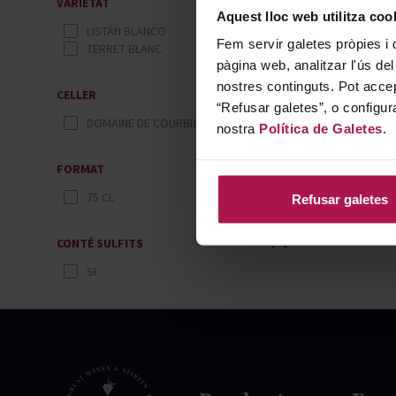
VARIETAT
Aquest lloc web utilitza coo
LISTÁN BLANCO
Fem servir galetes pròpies i 
TERRET BLANC
pàgina web, analitzar l'ús del
nostres continguts. Pot accep
CELLER
“Refusar galetes”, o configur
DOMAINE DE COURBISSAC
nostra
Política de Galetes
.
FORMAT
75 CL
Refusar galetes
CONTÉ SULFITS
SI