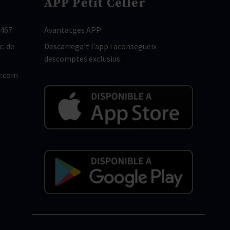
APP Petit Celler
 467
Avantatges APP
c: de
Descarrega’t l’app i aconsegueix
descomptes exclusius.
r.com