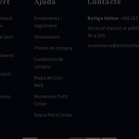
ert
Ajuda
Contacte
nació
Enviaments i
Botiga Online -
666 161
n
seguiment
Horari d'atenció al públi
9h a 15h.
de raïm
Devolucions
ecommerce@petitcelle
Procés de compra
lliment
Condicions de
compra
ració
Mapa del Lloc
Web
cions
Ressenyes Petit
Celler
Sobre Petit Celler