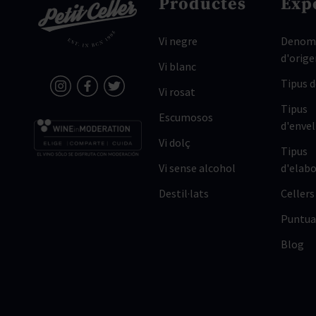
Productes
Exp
Vi negre
Denomi
d'orige
Vi blanc
Tipus 
Vi rosat
Tipus
Escumosos
d'enve
Vi dolç
Tipus
Vi sense alcohol
d'elabo
Destil·lats
Cellers
Puntua
Blog