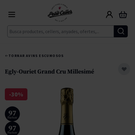
Skip to Content
Cart
Cerca
TORNAR A
VINS ESCUMOSOS
Egly-Ouriet Grand Cru Millesimé
-30%
97
Parker
97
Parker