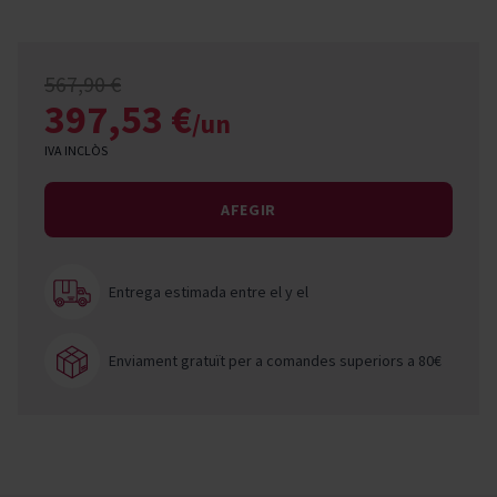
567,90 €
397,53 €
/un
IVA INCLÒS
AFEGIR
Entrega estimada entre el
y el
Enviament gratuït per a comandes superiors a 80€