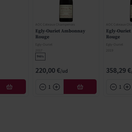
AOC Coteaux Champenois
AOC Coteaux Ch
Egly-Ouriet Ambonnay
Egly-Ourie
Rouge
Rouge
Egly-Ouriet
Egly-Ouriet
2017
2019
94
Pa
ce
220,00 €
358,29 €
AFEGIR
AFEGIR