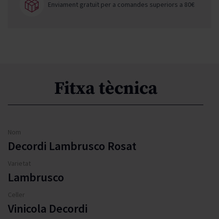
Enviament gratuït per a comandes superiors a 80€
Fitxa tècnica
Nom
Decordi Lambrusco Rosat
Varietat
Lambrusco
Celler
Vinicola Decordi