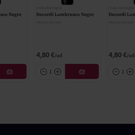
Emilia Romagna
Emilia Romagna
sco Negre
Decordi Lambrusco Negre
Decordi La
Vinicola Decordi
Vinicola Decordi
4,80 €
4,80 €
AFEGIR
AFEGIR