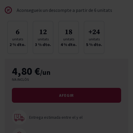
Aconsegueix un descompte a partir de 6 unitats
6
12
18
+24
unitats
unitats
unitats
unitats
2
% dto.
3
% dto.
4
% dto.
5
% dto.
4,80 €
/un
IVA INCLÒS
AFEGIR
Entrega estimada entre el
y el