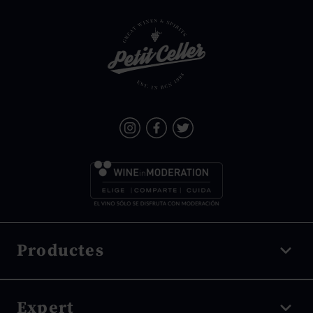
Productes
Vi negre
Expert
Vi blanc