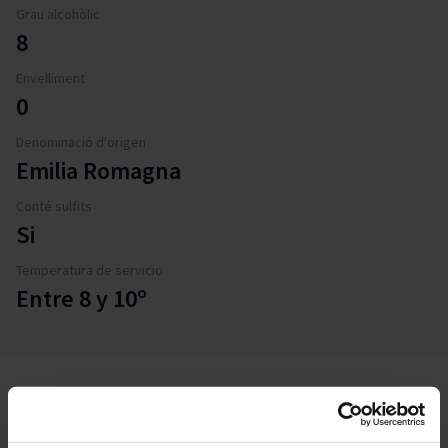
Grau alcohòlic
8
Envelliment
0
Denominació d'origen
Emilia Romagna
Conté sulfits
Si
Temperatura de servicio
Entre 8 y 10º
Descripció