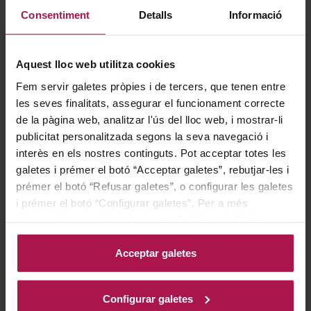
Consentiment
Detalls
Informació
Lambrusco Decordi Rosato aporta un toque fresco,
frutal y efervescente a cualquier encuentro, con un
atractivo color fresa, intensos aromas a frutas rojas
Aquest lloc web utilitza cookies
maduras y un carácter semidulce (amabile) que
Fem servir galetes pròpies i de tercers, que tenen entre
conquista desde el primer trago. Gracias a su baja
les seves finalitats, assegurar el funcionament correcte
de la pàgina web, analitzar l'ús del lloc web, i mostrar-li
graduación alcohólica y a una burbuja fina y agradable,
publicitat personalitzada segons la seva navegació i
se presenta como una opción ligera, refrescante y
interès en els nostres continguts. Pot acceptar totes les
sumamente fácil de beber, perfecta para disfrutar sin
galetes i prémer el botó “Acceptar galetes”, rebutjar-les i
complicaciones.
prémer el botó “Refusar galetes”, o configurar les galetes
i prémer el botó “Configurar galetes”. Per a més
informació, accedeixi a la nostra
Política de Galetes
.
Gastronomía
Acceptar galetes
Color rosa fresa brillante con reflejos vivos y una ligera
Configurar galetes
espuma al servir, que precede a una nariz limpia e