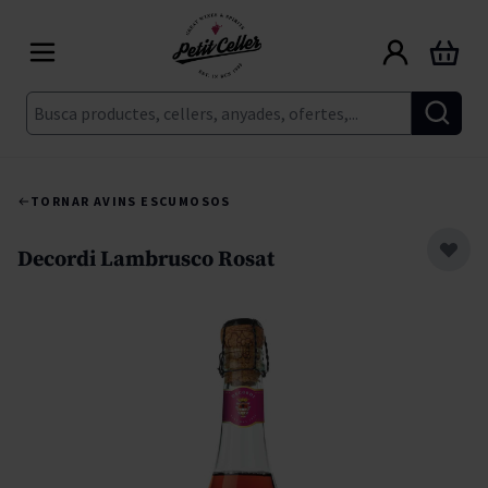
Skip to Content
Cart
Cerca
TORNAR A
VINS ESCUMOSOS
Decordi Lambrusco Rosat