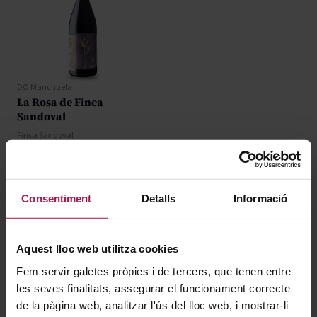
DO Manchuela
La Rosa de Finca
Sandoval
Finca Sandoval
2019
93
94
Pa
Pa
Regular Price
52,00 €
Consentiment
Detalls
Informació
Special Price
36,40 €
Aquest lloc web utilitza cookies
AFEGIR
Fem servir galetes pròpies i de tercers, que tenen entre
les seves finalitats, assegurar el funcionament correcte
de la pàgina web, analitzar l'ús del lloc web, i mostrar-li