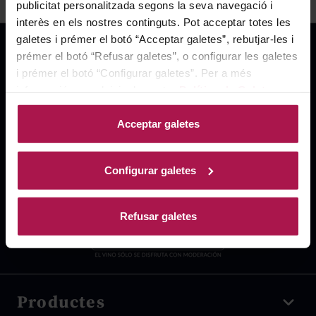
publicitat personalitzada segons la seva navegació i
interès en els nostres continguts. Pot acceptar totes les
galetes i prémer el botó “Acceptar galetes”, rebutjar-les i
prémer el botó “Refusar galetes”, o configurar les galetes
i prémer el botó “Configurar galetes”. Per a més
informació, accedeixi a la nostra
Política de Galetes
.
Acceptar galetes
Configurar galetes
Refusar galetes
Productes