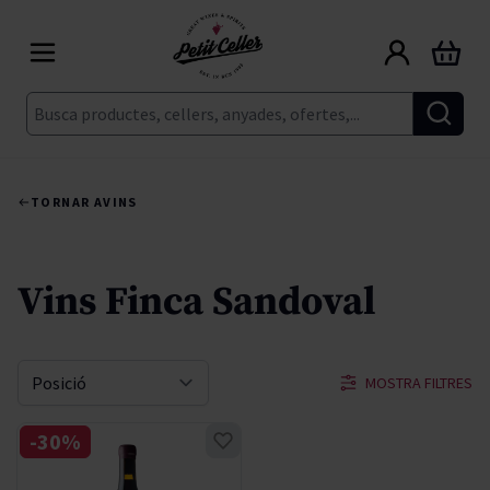
Skip to Content
Cart
Cerca
TORNAR A
VINS
Vins Finca Sandoval
MOSTRA FILTRES
Sort By
-30%