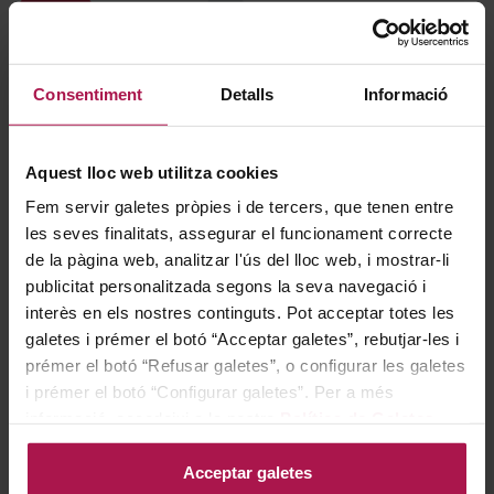
-30%
Consentiment
Detalls
Informació
Aquest lloc web utilitza cookies
DOP Islas Canarias - Tenerife
Fem servir galetes pròpies i de tercers, que tenen entre
Mazapé
les seves finalitats, assegurar el funcionament correcte
Gallina de Piel Wines
de la pàgina web, analitzar l'ús del lloc web, i mostrar-li
2020
publicitat personalitzada segons la seva navegació i
interès en els nostres continguts. Pot acceptar totes les
galetes i prémer el botó “Acceptar galetes”, rebutjar-les i
Regular Price
36,86 €
prémer el botó “Refusar galetes”, o configurar les galetes
Special Price
25,80 €
i prémer el botó “Configurar galetes”. Per a més
informació, accedeixi a la nostra
Política de Galetes
.
AFEGIR
Acceptar galetes