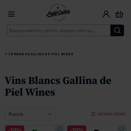
Skip to Content
Cart
Cerca
TORNAR A
GALLINA DE PIEL WINES
Vins Blancs Gallina de
Piel Wines
MOSTRA FILTRES
Sort By
-30%
-30%