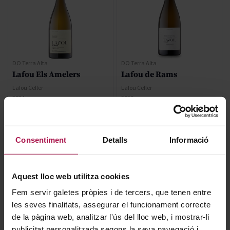
DO Terra Alta
DO Terra Alta
Lafou Els Amelers
Lafou de Rams
Lafou Celler
Lafou Celler
2024
2020
17,50 €
54,50 €
Consentiment
Detalls
Informació
AFEGIR
AFEGIR
Aquest lloc web utilitza cookies
Fem servir galetes pròpies i de tercers, que tenen entre
les seves finalitats, assegurar el funcionament correcte
de la pàgina web, analitzar l'ús del lloc web, i mostrar-li
publicitat personalitzada segons la seva navegació i