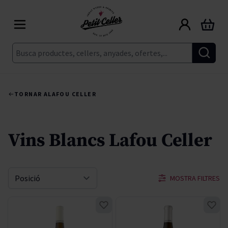
Skip to Content
Cart
Cerca
TORNAR A
LAFOU CELLER
Vins Blancs Lafou Celler
MOSTRA FILTRES
Sort By