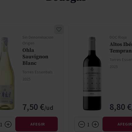
Sin Denominacion
DOC Rioja
Origen
Altos Ibé
Ohla
Temprani
Sauvignon
Torres Essen
Blanc
2025
Torres Essentials
2025
7,50 €
8,80 €
AFEGIR
AFEGI