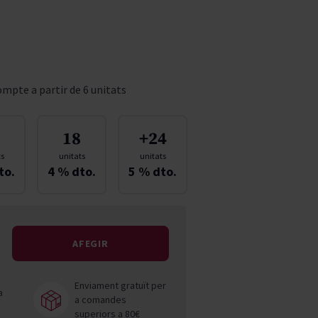
Pascal Jolivet
Vega Sicilia
mpte a partir de 6 unitats
18
+24
ts
unitats
unitats
to.
4
% dto.
5
% dto.
AFEGIR
Enviament gratuït per
a
a comandes
superiors a 80€