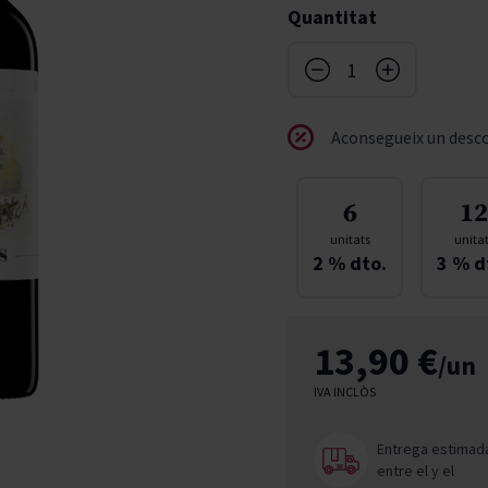
Quantitat
don
French Bloom
Pago del Cielo
entials
Valduero
Aconsegueix un desco
6
12
unitats
unita
2
% dto.
3
% d
13,90 €
/un
IVA INCLÒS
Entrega estimad
entre el
y el