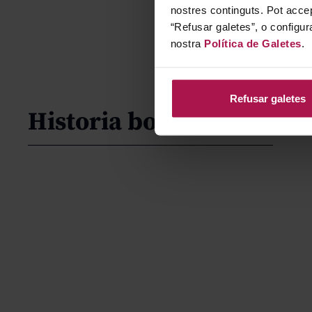
nostres continguts. Pot accep
“Refusar galetes”, o configur
nostra
Política de Galetes
.
Refusar galetes
Historia bodega