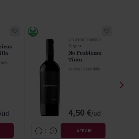
Sin Denominacion
Origen
ricos
No Problemo
llo
Tinto
tials
Torres Essentials
4,50 €
R
AFEGIR