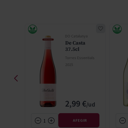
nacion
DO Catalunya
De Casta
37.5cl
nnay
Torres Essentials
2025
ntials
Price
al Price
€
2,99 €
IR
AFEGIR