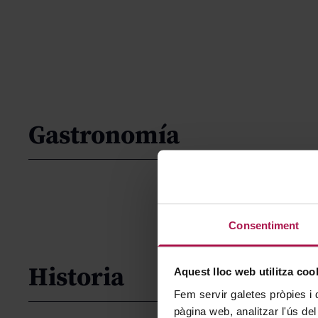
Gastronomía
Consentiment
Historia
Aquest lloc web utilitza coo
Fem servir galetes pròpies i 
pàgina web, analitzar l'ús del