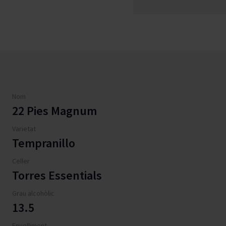
Nom
22 Pies Magnum
Varietat
Tempranillo
Celler
Torres Essentials
Grau alcohòlic
13.5
Envelliment