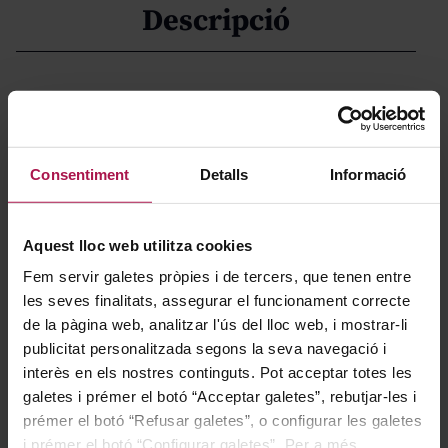
Descripció
Su nombre rinde homenaje a “Cal Banya”, apodo de la
casa de los abuelos de la familia Xifré en Fulleda, y
encarna el espíritu arraigado al pueblo y al proyecto
Consentiment
Detalls
Informació
familiar. Vi del Banya es un tinto equilibrado elaborado
por la bodega Celler Matallonga en Fulleda (Lleida),
amparado por la DO Costers del Segre, que busca
Aquest lloc web utilitza cookies
expresar el paisaje, la tradición y el carácter cercano de
Fem servir galetes pròpies i de tercers, que tenen entre
una pequeña bodega de raíces profundamente locales.
les seves finalitats, assegurar el funcionament correcte
de la pàgina web, analitzar l'ús del lloc web, i mostrar-li
publicitat personalitzada segons la seva navegació i
Gastronomía
interès en els nostres continguts. Pot acceptar totes les
galetes i prémer el botó “Acceptar galetes”, rebutjar-les i
prémer el botó “Refusar galetes”, o configurar les galetes
i prémer el botó “Configurar galetes”. Per a més