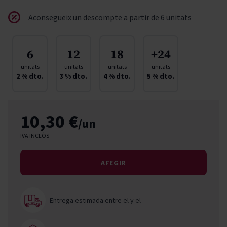
Aconsegueix un descompte a partir de 6 unitats
6
12
18
+24
unitats
unitats
unitats
unitats
2
% dto.
3
% dto.
4
% dto.
5
% dto.
10,30 €
/un
IVA INCLÒS
AFEGIR
Entrega estimada entre el
y el