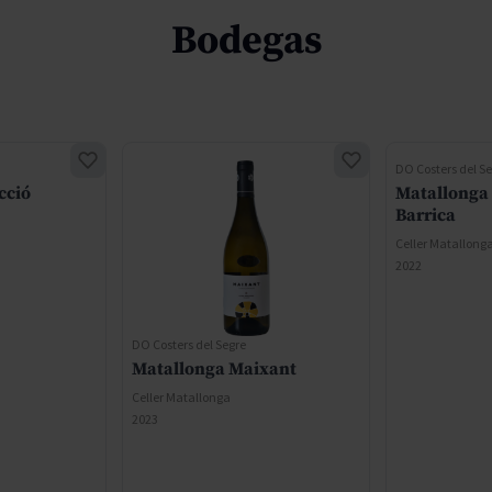
Bodegas
DO Costers del S
cció
Matallonga
Barrica
Celler Matallong
2022
DO Costers del Segre
Matallonga Maixant
Celler Matallonga
2023