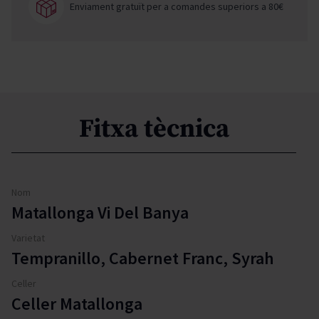
Enviament gratuït per a comandes superiors a 80€
Fitxa tècnica
Nom
Matallonga Vi Del Banya
Varietat
Tempranillo, Cabernet Franc, Syrah
Celler
Celler Matallonga