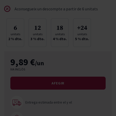
Aconsegueix un descompte a partir de 6 unitats
6
12
18
+24
unitats
unitats
unitats
unitats
2
% dto.
3
% dto.
4
% dto.
5
% dto.
9,89 €
/un
IVA INCLÒS
AFEGIR
Entrega estimada entre el
y el