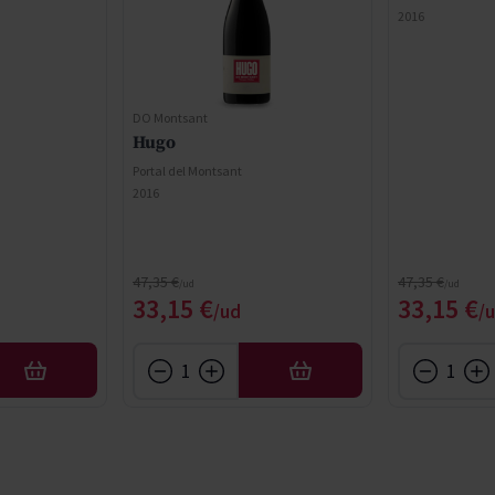
2016
DO Montsant
Hugo
Portal del Montsant
2016
Regular Price
Regular Price
47,35 €
47,35 €
ce
Special Price
Special 
33,15 €
33,15 €
AFEGIR
AFEGIR