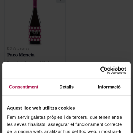
DO Valdeorras
Paco Mencía
Paco y Lola Bodegas y Viñedos
2024
Consentiment
Detalls
Informació
10,20 €
Aquest lloc web utilitza cookies
AFEGIR
Fem servir galetes pròpies i de tercers, que tenen entre
les seves finalitats, assegurar el funcionament correcte
de la pàgina web, analitzar l'ús del lloc web, i mostrar-li