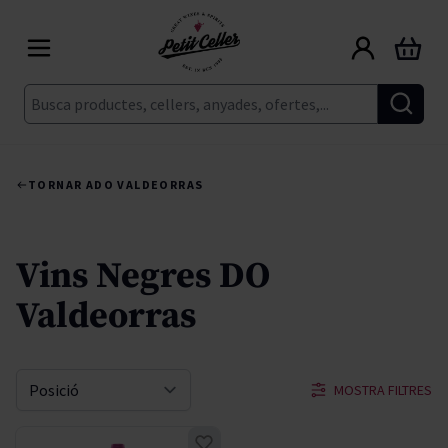
Skip to Content
Cart
Cerca
TORNAR A
DO VALDEORRAS
Vins Negres DO
Valdeorras
MOSTRA FILTRES
Sort By