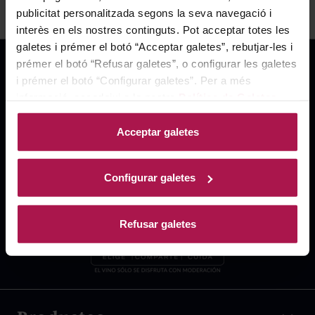
publicitat personalitzada segons la seva navegació i
interès en els nostres continguts. Pot acceptar totes les
galetes i prémer el botó “Acceptar galetes”, rebutjar-les i
prémer el botó “Refusar galetes”, o configurar les galetes
i prémer el botó “Configurar galetes”. Per a més
informació, accedeixi a la nostra
Política de Galetes
.
Acceptar galetes
Configurar galetes
Refusar galetes