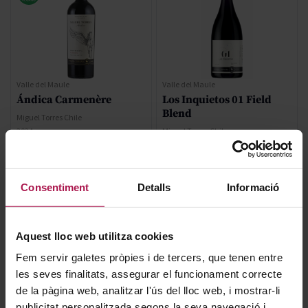
Valle del Maule
Valle del Maule
Ándica Carmenère
Los Inquietos 01 Field
Blend
Miguel Torres Chile
2024
Miguel Torres Chile
2020
95
91
Ja
Wi
13,80 €
57,50 €
Consentiment
Detalls
Informació
AFEGIR
AFEGIR
Aquest lloc web utilitza cookies
Fem servir galetes pròpies i de tercers, que tenen entre
les seves finalitats, assegurar el funcionament correcte
de la pàgina web, analitzar l'ús del lloc web, i mostrar-li
publicitat personalitzada segons la seva navegació i