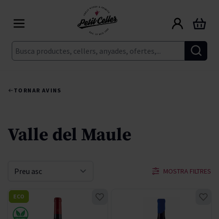
Skip to Content
Cart
Cerca
TORNAR A
VINS
Valle del Maule
MOSTRA FILTRES
Sort By
ECO