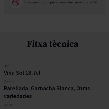
Enviament gratuït per a comandes superiors a 80€
Fitxa tècnica
Nom
Viña Sol 18.7cl
Varietat
Parellada, Garnacha Blanca, Otras
variedades
Celler