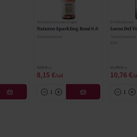
Sin Denominacion Origen
DO Rías Baixas
Natureo Sparkling Rosé 0.0
Locos Del V
Torres Essentials
Torres Essentials
2024
Regular Price
Regular Price
9,05 €
11,95 €
Special Price
Special 
8,15 €
10,76 €
AFEGIR
AFEGIR