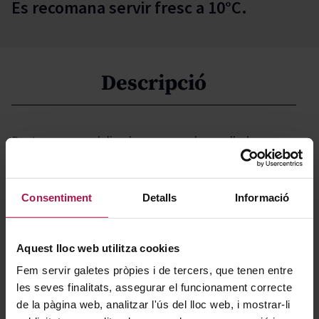
Es recomana servir fresc a 10°C.
Descripció
Destaca por su delicado coupage de parellada y
garnacha, ofreciendo un perfil sutil y afrutado.
Elaborado bajo criterios veganos, este blanco accesible
Consentiment
Detalls
Informació
y atractivo refleja la esencia más luminosa del
Mediterráneo, invitando a disfrutar de su frescura y
autenticidad en cada copa.
Aquest lloc web utilitza cookies
Fem servir galetes pròpies i de tercers, que tenen entre
Gastronomía
les seves finalitats, assegurar el funcionament correcte
de la pàgina web, analitzar l'ús del lloc web, i mostrar-li