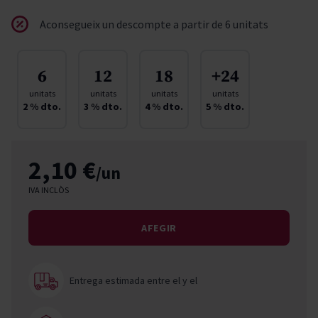
Aconsegueix un descompte a partir de 6 unitats
6
12
18
+24
unitats
unitats
unitats
unitats
2
% dto.
3
% dto.
4
% dto.
5
% dto.
2,10 €
/un
IVA INCLÒS
AFEGIR
Entrega estimada entre el
y el