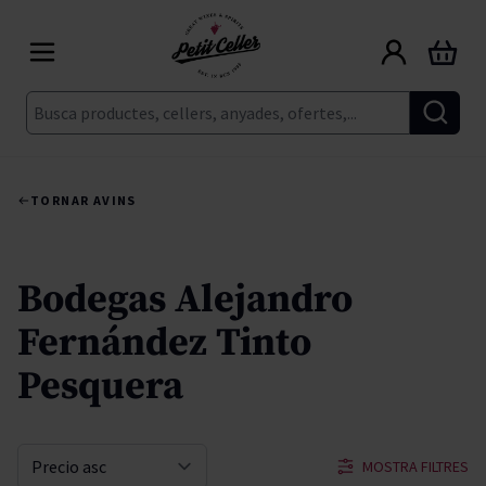
Skip to Content
Cart
Cerca
TORNAR A
VINS
Bodegas Alejandro
Fernández Tinto
Pesquera
MOSTRA FILTRES
Sort By