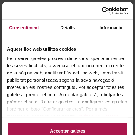
Consentiment
Detalls
Informació
Aquest lloc web utilitza cookies
Fem servir galetes pròpies i de tercers, que tenen entre
DO Ribera del Duero
DO Ribera del Duero
les seves finalitats, assegurar el funcionament correcte
Tinto Pesquera Reserva
Pesquera Janus Gran
de la pàgina web, analitzar l'ús del lloc web, i mostrar-li
Reserva
Bodegas Alejandro Fernández Tinto
publicitat personalitzada segons la seva navegació i
Pesquera
Bodegas Alejandro Fernández Tinto
2020
Pesquera
interès en els nostres continguts. Pot acceptar totes les
2018
93
93
Pe
Ti
galetes i prémer el botó “Acceptar galetes”, rebutjar-les i
94
95
Pe
Ja
prémer el botó “Refusar galetes”, o configurar les galetes
84,40 €
381,40 €
i prémer el botó “Configurar galetes”. Per a més
informació, accedeixi a la nostra
Política de Galetes
.
AFEGIR
AFEGIR
Acceptar galetes