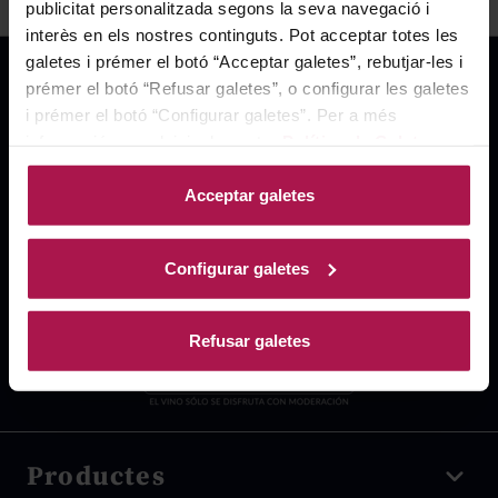
publicitat personalitzada segons la seva navegació i
interès en els nostres continguts. Pot acceptar totes les
galetes i prémer el botó “Acceptar galetes”, rebutjar-les i
prémer el botó “Refusar galetes”, o configurar les galetes
i prémer el botó “Configurar galetes”. Per a més
informació, accedeixi a la nostra
Política de Galetes
.
Acceptar galetes
Configurar galetes
Refusar galetes
Productes