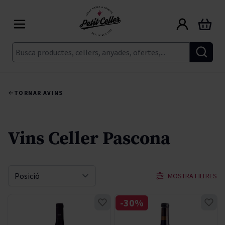
Skip to Content
Cart
Cerca
TORNAR A
VINS
Vins Celler Pascona
MOSTRA FILTRES
Sort By
-30%