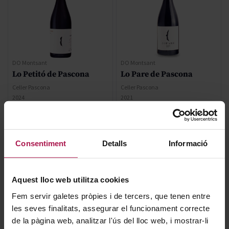
DO Montsant
DO Montsant
Lo Petitó de Pascona
Lo Pare de Pascona
Celler Pascona
Celler Pascona
2024
2021
Regular Price
28,30 €
Consentiment
Detalls
Informació
Special Price
8,20 €
19,81 €
Aquest lloc web utilitza cookies
AFEGIR
AFEGIR
Fem servir galetes pròpies i de tercers, que tenen entre
les seves finalitats, assegurar el funcionament correcte
de la pàgina web, analitzar l'ús del lloc web, i mostrar-li